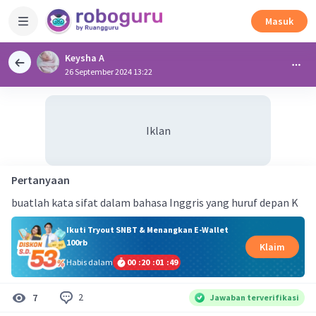
Masuk
Keysha A
26 September 2024 13:22
Iklan
Pertanyaan
buatlah kata sifat dalam bahasa Inggris yang huruf depan K
Ikuti Tryout SNBT & Menangkan E-Wallet
100rb
Klaim
Habis dalam
00
:
20
:
01
:
48
2
7
Jawaban terverifikasi