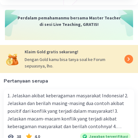
29 September 2024 11:43
Jawaban terverifikasi
Perdalam pemahamanmu bersama Master Teacher
di sesi Live Teaching, GRATIS!
Kata Sifat yang Berawalan Huruf K
Iklan
Kind:
Baik hati, ramah
Keen:
Tajam, bersemangat, antusias
Klaim Gold gratis sekarang!
Kindhearted:
Berhati mulia, baik hati
Dengan Gold kamu bisa tanya soal ke Forum
Knowledgeable:
Berpengetahuan luas
sepuasnya, lho.
Keen-eyed:
Bermata tajam, jeli
Kindred:
Sejenis, sebangsa
Pertanyaan serupa
Knotty:
Rumit, sulit
Keenly:
Sangat, amat sangat
1. Jelaskan akibat keberagaman masyarakat Indonesia! 2.
Kindly:
Dengan baik hati, ramah
Jelaskan dan berilah masing-masing dua contoh akibat
Known:
Terkenal, diketahui
positif dari konflik yang terjadi dalam masyarakat! 3.
Jelaskan macam-macam konflik yang terjadi akibat
Contoh Kalimat:
keberagaman masyarakat dan berilah contohnya! 4.
She is a very
kind
person. (Dia adalah orang
Mengapa dalam masyarakat yang memiliki keberagaman
38
4.0
Jawaban terverifikasi