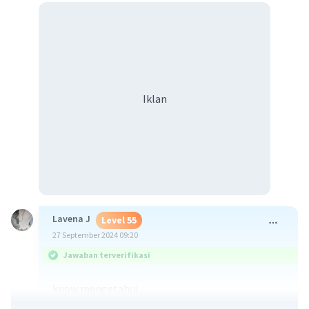
Iklan
Lavena J
Level 55
27 September 2024 09:20
Jawaban terverifikasi
know:mengetahui
kiss:mencium