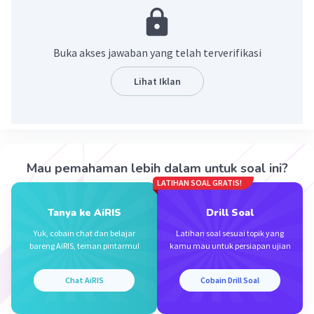
kneel:berlutut
keep:menjaga
Buka akses jawaban yang telah terverifikasi
Lihat Iklan
Mau pemahaman lebih dalam untuk soal ini?
·
5.0
(
1
)
Balas
Beri Rating
LATIHAN SOAL GRATIS!
Keysha A
Level 52
Tanya ke AiRIS
Drill Soal
27 September 2024 22:33
Yuk, cobain chat dan belajar
Latihan soal sesuai topik yang
Terima kasih ka
bareng AiRIS, teman pintarmu!
kamu mau untuk persiapan ujian
Chat AiRIS
Cobain Drill Soal
Yatman Y
Level 53