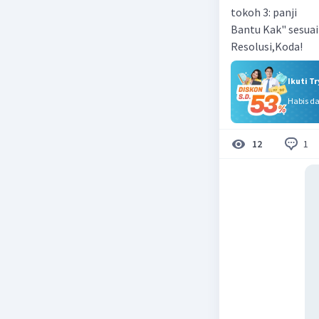
tokoh 3: panji
Bantu Kak" sesuai 
Resolusi,Koda!
Ikuti T
Habis d
1
12