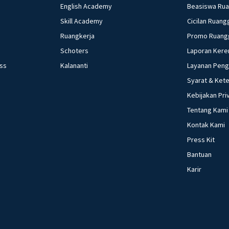
English Academy
Beasiswa Ru
Skill Academy
Cicilan Ruang
Ruangkerja
Promo Ruang
Schoters
Laporan Kere
ess
Kalananti
Layanan Pen
Syarat & Ket
Kebijakan Pri
Tentang Kami
Kontak Kami
Press Kit
Bantuan
Karir