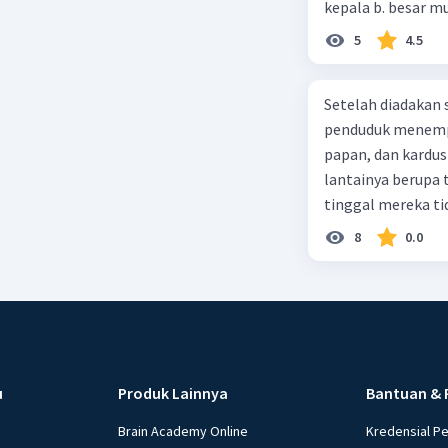
5
4.5
Setelah diadakan s
penduduk menempa
papan, dan kardus
lantainya berupa 
tinggal mereka tidak layak 
dalam paragraf ters
8
0.0
u
Produk Lainnya
Bantuan & 
Brain Academy Online
Kredensial P