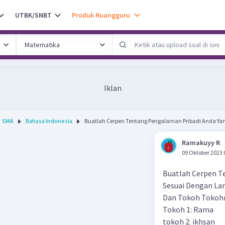
UTBK/SNBT
Produk Ruangguru
Iklan
SMA
Bahasa Indonesia
Buatlah Cerpen Tentang Pengalaman Pribadi Anda Yan
Ramakuyy R
09 Oktober 2023 
Buatlah Cerpen T
Sesuai Dengan La
Dan Tokoh Tokoh
Tokoh 1: Rama
tokoh 2: ikhsan