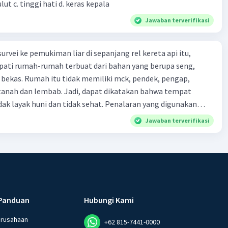
kepala b. besar mulut c. tinggi hati d. keras kepala
Jawaban terverifikasi
urvei ke pemukiman liar di sepanjang rel kereta api itu,
ti rumah-rumah terbuat dari bahan yang berupa seng,
 bekas. Rumah itu tidak memiliki mck, pendek, pengap,
tanah dan lembab. Jadi, dapat dikatakan bahwa tempat
huni dan tidak sehat. Penalaran yang digunakan
ebut adalah . . . .
Jawaban terverifikasi
Panduan
Hubungi Kami
erusahaan
+62 815-7441-0000