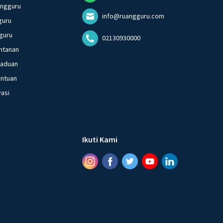
angguru
info@ruangguru.com
guru
guru
02130930000
ntanan
gaduan
entuan
vasi
Ikuti Kami