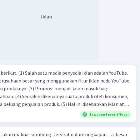
imakasih kak, sangat membantu
Iklan
an 1 balasan lainnya
dia iklan adalah YouTube.
Iklan
 perusahaan besar yang menggunakan fitur iklan pada YouTube
si menjadi jalan masuk bagi
produk oleh konsumen,
jualan produk. (5) Hal ini disebabkan iklan atau
n cara untuk mengenalkan produk perusahaan kepada
Jawaban terverifikasi
-(4)-(1)-
an makna 'sombong' tersirat dalam ungkapan.... a. besar
(4)-(2)