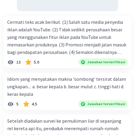
·
0.0
(
0
)
Balas
Beri Rating
Cermati teks acak berikut. (1) Salah satu media penyedia
iklan adalah YouTube. (2) Tidak sedikit perusahaan besar
Mercon M
yang menggunakan fitur iklan pada YouTube untuk
Community
Level 60
30 April 2024 12:03
memasarkan produknya. (3) Promosi menjadi jalan masuk
bagi pendapatan perusahaan. (4) Semakin dikenalnya
Jawaban terverifikasi
suatu produk oleh konsumen, semakin besar pula peluang
13
5.0
Jawaban terverifikasi
Jawaban:
penjualan produk. (5) Hal ini disebabkan iklan atau
Iklan
Judul: Jejak Langkah
promosi merupakan cara untuk mengenalkan produk
Idiom yang menyatakan makna 'sombong' tersirat dalam
perusahaan kepada konsumen. Urutan yang tepat agar
ungkapan.... a. besar kepala b. besar mulut c. tinggi hati d.
Hari itu, udara pagi terasa segar menyapu wajah
menjadi teks eksposisi yang padu adalah .... A. (1)-(2)-(3)-
keras kepala
Lisa begitu ia menghirup napas pertama kali
(4)-(5) B. (2)-(1)-(3)-(4)-(5) C. (3)-(1)-(2)-(5)-(4) D. (3)-(5)-
ketika keluar dari rumahnya. Langit biru terang
5
4.5
Jawaban terverifikasi
(4)-(1)-(2) E. (5)-(1)-(3)-(4)-(2)
bercampur dengan warna jingga yang perlahan
memudar ketika matahari mulai menampakkan
Setelah diadakan survei ke pemukiman liar di sepanjang
sinarnya. Lisa tersenyum kecil melihat
rel kereta api itu, penduduk menempati rumah-rumah
pemandangan yang begitu indah, seperti sebuah