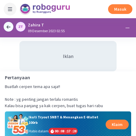
Masuk
Zahira T
09 Desember 2023 02:55
Iklan
Pertanyaan
Buatlah cerpen tema apa saja!!
Note : yg penting jangan terlalu romantis
Kalau bisa panjang ya kak cerpen, buat tugas hari rabu
Ikuti Tryout SNBT & Menangkan E-Wallet
100rb
Klaim
Habis dalam
00
:
08
:
17
:
28