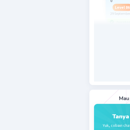
0
Level 86
29 September
Jawaban 
Peredar
1. Darah 
aorta
2. Aorta 
seluruh t
3Darah me
jaringan 
4. Darah 
superior d
Mau 
5. Darah 
6. Darah 
Tanya
Bagan 
Yuk, cobain cha
jantun