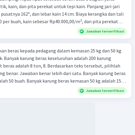
 2024 14:52
ik, kain, dan pita perekat untuk tepi kain. Panjang jari-jari
terverifikasi
 pusatnya 162°, dan lebar kain 14 cm. Biaya kerangka dan tali
0 per buah, kain sebesar Rp40.000,00/m², dan pita perekat
ran darah besar=
Iklan
 tersebut dijual dengan harga Rp6.500,00 per buah. Tentukan
Jawaban terverifikasi
(ventrikel kiri) → Aorta → Arteri → Kapiler → Vena →
yang diperoleh Bu Ambar.
va → Jantung (atrium kanan)
kan beras kepada pedagang dalam kemasan 25 kg dan 50 kg
. Banyak karung beras keseluruhan adalah 200 karung
an darah kecil
 beras adalah 8 ton, 8. Berdasarkan teks tersebut, pilihlah
(ventrikel kanan) → Arteri Pulmonalis → Paru-paru
g benar. Jawaban benar lebih dari satu. Banyak karung beras
ulmonalis → Jantung (atrium kiri)
lah 50 buah. Banyak karung beras kemasan 50 kg adalah 150
 beras dalam kemasan 25 kg adalah 2 ton. Perbandingan berat
n:
Jawaban terverifikasi
g dan 50 kg dalam truk adalah 1: 3. 9. Berdasarkan teks
ya setiap beras karung kecil adalah Rp7.500 dan karung besar
ah biaya angkut semua beras yang harus dibayar oleh Bu
·
0.0
(
0
)
Balas
ating
00 C. Rp2.312.000 B. Rp2.475.000 D. Rp2.280.000