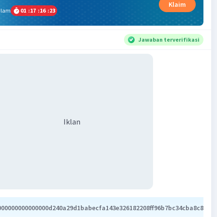
Klaim
alam
01
:
17
:
16
:
22
Jawaban terverifikasi
Iklan
000000000000000d240a29d1babecfa143e326182208ff96b7bc34cba8c85495