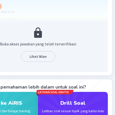
 2024 13:13
terverifikasi
an Darah Besar
yang kaya oksigen meninggalkan ventrikel kiri jantung melalui
Buka akses jawaban yang telah terverifikasi
bercabang menjadi arteri yang lebih kecil, membawa darah ke
Lihat Iklan
ubuh
lepaskan oksigen dan mengambil karbon dioksida di kapiler
tubuh
yang kaya karbon dioksida kembali ke jantung melalui vena cava
an inferior
pemahaman lebih dalam untuk soal ini?
memasuki atrium kanan jantung
LATIHAN SOAL GRATIS!
mengalir ke ventrikel kanan
 ke AiRIS
Drill Soal
peredaran darah besar menggambarkan aliran darah dari
t dan belajar bareng
Latihan soal sesuai topik yang kamu mau
g ke seluruh tubuh dan kembali ke jantung