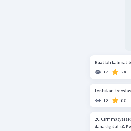
Buatlah kalimat b
12
5.0
tentukan translasi 
10
3.3
26. Ciri" masyarak
dana digital 28.