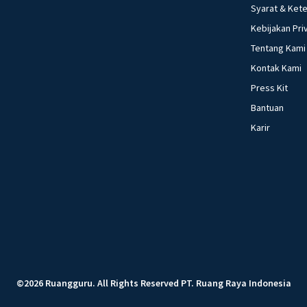
kehidupan sosial m
Syarat & Ket
perubahan sosial 
Kebijakan Pri
fungsi asli uang 4
Tentang Kami
yang dilakukan keuangan 49. sebutkan pengertian dari 
Kontak Kami
3.i
Press Kit
Bantuan
Karir
©
2026
Ruangguru
.
All Rights Reserved
PT. Ruang Raya Indonesia