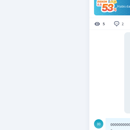
Habis d
2
5
00
000000000