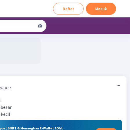
Daftar
Masuk
24 10:07
i
 besar
 kecil
ryout SNBT & Menangkan E-Wallet 100rb