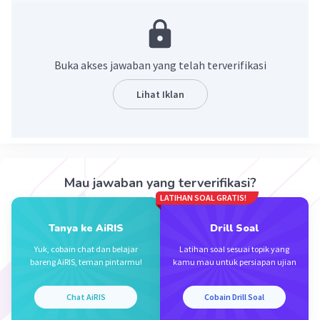
·
0.0
(
0
)
Balas
Beri Rating
Mutiara K
Level 1
Buka akses jawaban yang telah terverifikasi
15 November 2023 13:02
Lihat Iklan
Saya membaca buku
·
0.0
(
0
)
Balas
Beri Rating
Iklan
Mau jawaban yang terverifikasi?
LATIHAN SOAL GRATIS!
Tanya ke AiRIS
Drill Soal
Yuk, cobain chat dan belajar
Latihan soal sesuai topik yang
bareng AiRIS, teman pintarmu!
kamu mau untuk persiapan ujian
Chat AiRIS
Cobain Drill Soal