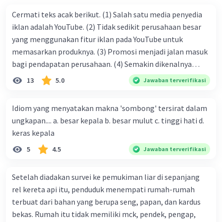
Cermati teks acak berikut. (1) Salah satu media penyedia
iklan adalah YouTube. (2) Tidak sedikit perusahaan besar
yang menggunakan fitur iklan pada YouTube untuk
memasarkan produknya. (3) Promosi menjadi jalan masuk
bagi pendapatan perusahaan. (4) Semakin dikenalnya
suatu produk oleh konsumen, semakin besar pula peluang
13
5.0
Jawaban terverifikasi
penjualan produk. (5) Hal ini disebabkan iklan atau
promosi merupakan cara untuk mengenalkan produk
Idiom yang menyatakan makna 'sombong' tersirat dalam
perusahaan kepada konsumen. Urutan yang tepat agar
ungkapan.... a. besar kepala b. besar mulut c. tinggi hati d.
menjadi teks eksposisi yang padu adalah .... A. (1)-(2)-(3)-
keras kepala
(4)-(5) B. (2)-(1)-(3)-(4)-(5) C. (3)-(1)-(2)-(5)-(4) D. (3)-(5)-
5
4.5
Jawaban terverifikasi
(4)-(1)-(2) E. (5)-(1)-(3)-(4)-(2)
Setelah diadakan survei ke pemukiman liar di sepanjang
rel kereta api itu, penduduk menempati rumah-rumah
terbuat dari bahan yang berupa seng, papan, dan kardus
bekas. Rumah itu tidak memiliki mck, pendek, pengap,