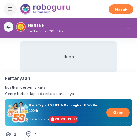
Masuk
Nafisa N
14 November 2023 16:23
Iklan
Pertanyaan
buatkan cerpen 3 kata.
Genre bebas tapi ada nilai sejarah nya
Ikuti Tryout SNBT & Menangkan E-Wallet
100rb
Klaim
Habis dalam
00
:
08
:
23
:
57
2
1