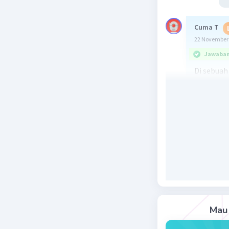
Cuma T
22 November 
Jawaban 
Di sebuah
terasa mo
membosan
tak beruj
berseman
Namun, su
kakeknya 
membaca s
kehidupa
dirinya. 
dengan ma
Mau 