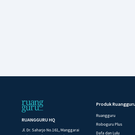
Produk Ruanggur
Ruangguru
RUANGGURU HQ
Roboguru Plus
Jl. Dr. Saharjo No.161, Manggarai
Dafa dan Lulu