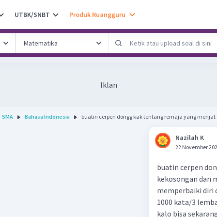
UTBK/SNBT
Produk Ruangguru
Iklan
SMA
Bahasa Indonesia
buatin cerpen dongg kak tentang remaja yang menjal..
Nazilah K
22 November 202
buatin cerpen don
kekosongan dan m
memperbaiki diri 
1000 kata/3 lemba
kalo bisa sekarang