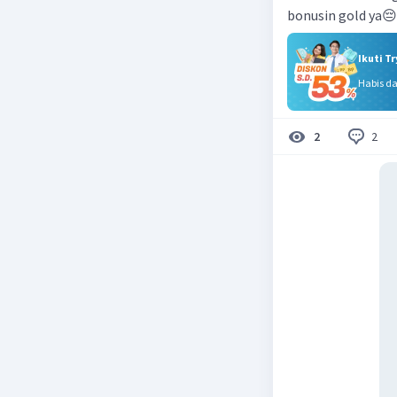
bonusin gold ya
Ikuti T
Habis d
2
2