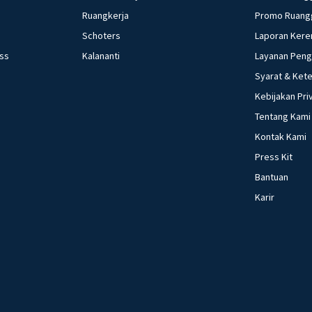
menuju ke
Ruangkerja
Promo Ruang
Schoters
Laporan Kere
Beri R
ess
Kalananti
Layanan Pen
Syarat & Ket
Kebijakan Pri
Tentang Kami
Kontak Kami
Press Kit
Bantuan
Karir