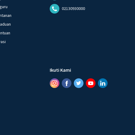
bahagiaan sejati.
guru
02130930000
ntanan
·
0.0
(
0
)
Balas
ating
gaduan
entuan
vasi
Ikuti Kami