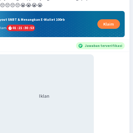
😔😔😔😔😔😭😭😭😭
ryout SNBT & Menangkan E-Wallet 100rb
Klaim
alam
01
:
21
:
30
:
52
Jawaban terverifikasi
Iklan