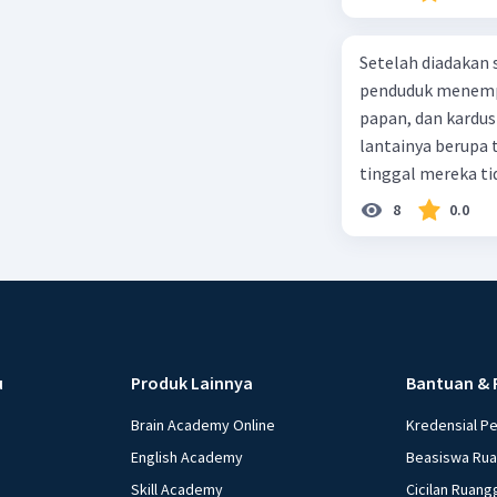
Setiap pa
impian da
Tidak han
Setelah diadakan s
di bidang
penduduk menempa
temannya,
papan, dan kardus
bermakna
lantainya berupa 
memberika
tinggal mereka tidak layak 
hidup oran
dalam paragraf ters
8
0.0
Akhirnya,
tentang 
segalanya
mengarun
menjadika
bersama.
Dengan de
u
Produk Lainnya
Bantuan & 
merasa ke
Brain Academy Online
Kredensial P
kehidupan
English Academy
Beasiswa Ru
memberi, 
Dan itula
Skill Academy
Cicilan Ruang