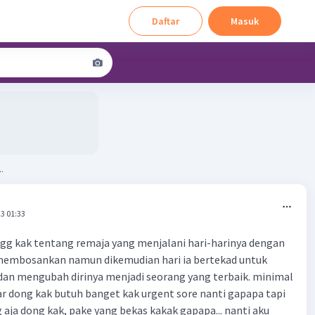
Daftar
Masuk
.
3 01:33
gg kak tentang remaja yang menjalani hari-harinya dengan
embosankan namun dikemudian hari ia bertekad untuk
dan mengubah dirinya menjadi seorang yang terbaik. minimal
r dong kak butuh banget kak urgent sore nanti gapapa tapi
 aja dong kak, pake yang bekas kakak gapapa... nanti aku