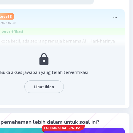
Level 3
2023 07:48
terverifikasi
 kota kecil, ada seorang remaja bernama Ali. Hari-harinya
noton dan kosong, terjebak dalam rutinitas yang
kan. Dia merasa seperti hanyut dalam kehampaan yang
ung. Tiap pagi, bangun dengan rasa malas dan tak
gat.
Buka akses jawaban yang telah terverifikasi
atu hari, Ali menemukan buku catatan kuno milik
Lihat Iklan
yang penuh dengan kutipan inspiratif. Ali terdiam
etiap kata-kata bijak itu, merenung tentang arti
nnya. Pelan-pelan, semangat baru mulai membara dalam
Dia bertekad untuk merubah keadaannya, mengisi setiap hari
kna dan tujuan.
pemahaman lebih dalam untuk soal ini?
LATIHAN SOAL GRATIS!