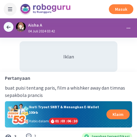
Masuk
Aisha A
04 Juli 2024 03:42
Iklan
Pertanyaan
buat puisi tentang paris, film a whishker away dan timnas
sepakbola prancis
Ikuti Tryout SNBT & Menangkan E-Wallet
100rb
Klaim
Habis dalam
01
:
03
:
06
:
10
2
3
Jawaban terverifikasi