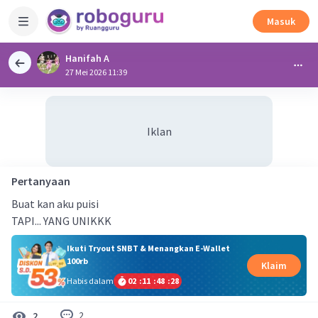
Masuk
Hanifah A
27 Mei 2026 11:39
Iklan
Pertanyaan
Buat kan aku puisi
TAPI... YANG UNIKKK
Ikuti Tryout SNBT & Menangkan E-Wallet
100rb
Klaim
Habis dalam
02
:
11
:
48
:
28
2
2