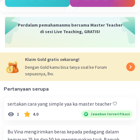
payung merah mengerti:
Kadang kita diciptakan
Perdalam pemahamanmu bersama Master Teacher
bukan untuk tujuan utama,
di sesi Live Teaching, GRATIS!
melainkan untuk menjadi teduh
bagi sesuatu yang hampir menyerah
·
4.7
(
3
)
Balas
Beri Rating
Klaim Gold gratis sekarang!
Dengan Gold kamu bisa tanya soal ke Forum
sepuasnya, lho.
Raisa P
Level 100
27 Mei 2026 15:16
Pertanyaan serupa
sertakan cara yang simple yaa ka master teacher 🤍
*"Sendal Jepit yang Hilang"*
Iklan
Aku kehilangan sendal jepit di masjid,
1
4.0
Jawaban terverifikasi
bukan sendal biasa—
itu sendal yang sudah setia
Bu Vina mengirimkan beras kepada pedagang dalam
menemaniku ke warung, ke kos, ke galau.
kemasan 25 kg dan 50 kg menggunakan truk. Banyak