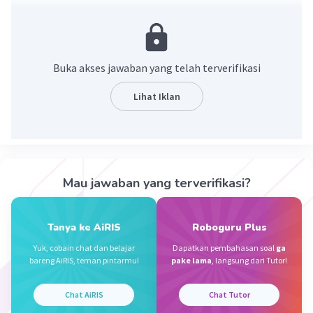
ada payung
merah yang tak pernah di gunakan
Ia setiap hari berharap langit mendung
Buka akses jawaban yang telah terverifikasi
namun matahari tetap datang
dengan wajah terlalu cerah
Lihat Iklan
"Kasihan" kata sepatu ² basah
"Hidup mu tak berguna"
Payung itu diam
Mau jawaban yang terverifikasi?
Sampai suatu sore
seorang anak kecil memakai nya
Tanya ke AiRIS
Roboguru Plus
bukan untuk hujan
Yuk, cobain chat dan belajar
Dapatkan pembahasan soal
ga
melainkan untuk menutupi seekor kucing
bareng AiRIS, teman pintarmu!
pake lama
, langsung dari Tutor!
yang bergetar di pinggir jalan
Chat AiRIS
Chat Tutor
Dan sejak hari itu