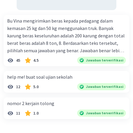
Bu Vina mengirimkan beras kepada pedagang dalam
kemasan 25 kg dan 50 kg menggunakan truk. Banyak
karung beras keseluruhan adalah 200 karung dengan total
berat beras adalah 8 ton, 8. Berdasarkan teks tersebut,
pilihlah semua jawaban yang benar. Jawaban benar lebih
dari satu. Banyak karung beras kemasan 25 kg adalah 50
45
4.5
Jawaban terverifikasi
buah. Banyak karung beras kemasan 50 kg adalah 150
buah. Total berat beras dalam kemasan 25 kg adalah 2
help me! buat soal ujian sekolah
ton. Perbandingan berat beras kemasan 25 kg dan 50 kg
12
5.0
Jawaban terverifikasi
dalam truk adalah 1: 3. 9. Berdasarkan teks tersebut, jika
biaya setiap beras karung kecil adalah Rp7.500 dan karung
besar Rp14.000, berapakah biaya angkut semua beras yang
nomor 2 kerjain tolong
harus dibayar oleh Bu Vina? A. Rp2.540.000 C. Rp2.312.000 B.
11
1.0
Jawaban terverifikasi
Rp2.475.000 D. Rp2.280.000