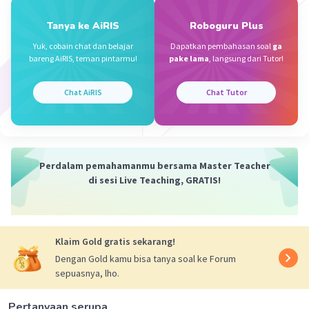
Brawijaya M
Level 100
16 Mei 2024 05:41
Tanya ke AiRIS
Roboguru Plus
Yuk, cobain chat dan belajar
Dapatkan pembahasan soal
ga
12,5% = 0,125
bareng AiRIS, teman pintarmu!
pake lama
, langsung dari Tutor!
Iklan
Chat AiRIS
Chat Tutor
·
0.0
(
0
)
Balas
Beri Rating
Perdalam pemahamanmu bersama Master Teacher
di sesi Live Teaching, GRATIS!
Klaim Gold gratis sekarang!
Dengan Gold kamu bisa tanya soal ke Forum
sepuasnya, lho.
Pertanyaan serupa