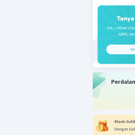
Tanya
Yuk, cobain cha
AiRIS, te
Ch
Perdala
Klaim Gold
Dengan Gol