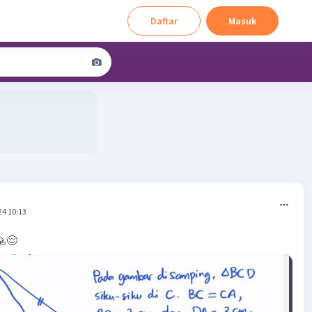
Daftar
Masuk
24 10:13
🙏😌