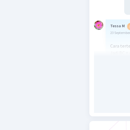
Tessa M
23 September
Cara tert
Jadi BC =
Beri R