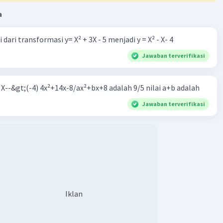
a
dari transformasi y= X² + 3X - 5 menjadi y = X² - X- 4
Jawaban terverifikasi
m X--&gt;(-4) 4x²+14x-8/ax²+bx+8 adalah 9/5 nilai a+b adalah
Jawaban terverifikasi
Iklan