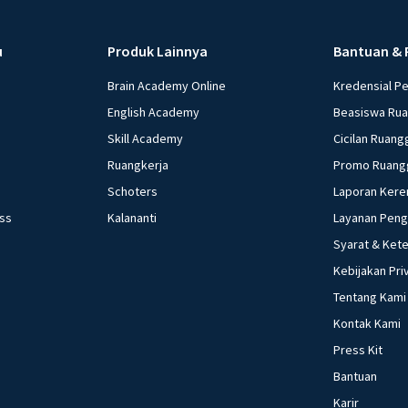
u
Produk Lainnya
Bantuan & 
Brain Academy Online
Kredensial P
English Academy
Beasiswa Ru
Skill Academy
Cicilan Ruang
Ruangkerja
Promo Ruang
Schoters
Laporan Kere
ess
Kalananti
Layanan Pen
Syarat & Ket
Kebijakan Pri
Tentang Kami
Kontak Kami
Press Kit
Bantuan
Karir