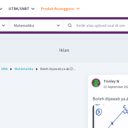
UTBK/SNBT
Produk Ruangguru
Iklan
SMA
Matematika
Boleh dijawab ya 🙏😌...
Trinley N
22 September 20
Boleh dijawab ya 