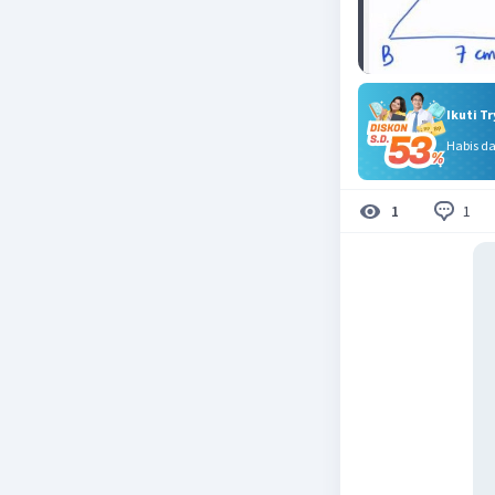
Ikuti T
Habis d
1
1