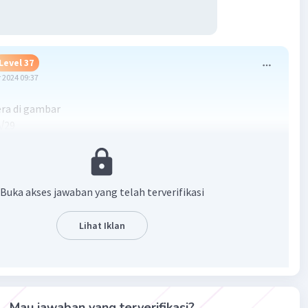
Level 37
 2024 09:37
era di gambar
 √29
Buka akses jawaban yang telah terverifikasi
Lihat Iklan
·
0.0
(
0
)
Balas
ating
Mau jawaban yang terverifikasi?