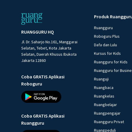
Produk Ruanggur
Ruangguru
RUANGGURU HQ
Roboguru Plus
Jl. Dr. Saharjo No.161, Manggarai
Dafa dan Lulu
Selatan, Tebet, Kota Jakarta
Kursus for Kids
Selatan, Daerah Khusus Ibukota
Jakarta 12860
Ruangguru for Kids
Ruangguru for Busin
Coba GRATIS Aplikasi
Ruanguji
Roboguru
Ruangbaca
Ruangkelas
Ruangbelajar
Ruangpengajar
Coba GRATIS Aplikasi
Ruangguru Privat
Ruangguru
Ruangpeduli