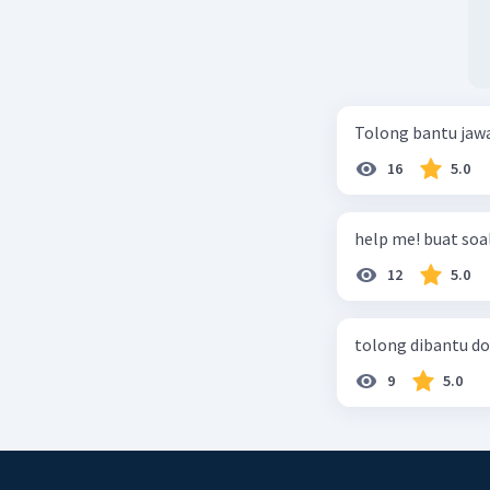
Tolong bantu jaw
16
5.0
help me! buat soal
12
5.0
tolong dibantu do
9
5.0