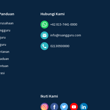
Panduan
Hubungi Kami
erusahaan
+62 815-7441-0000
angguru
info@ruangguru.com
guru
guru
02130930000
ntanan
gaduan
entuan
vasi
Ikuti Kami