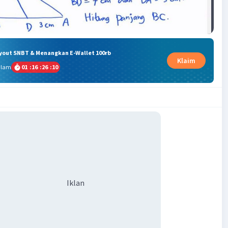
ryout SNBT & Menangkan E-Wallet 100rb
Klaim
alam
01
:
16
:
26
:
09
Iklan