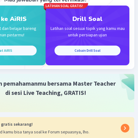
LATIHAN SOAL GRATIS!
 ke AiRIS
Drill Soal
t dan belajar bareng
Latihan soal sesuai topik yang kamu mau
man pintarmu!
untuk persiapan ujian
Iklan
at AiRIS
Cobain Drill Soal
m pemahamanmu bersama Master Teacher
di sesi Live Teaching, GRATIS!
 gratis sekarang!
d kamu bisa tanya soal ke Forum sepuasnya, lho.