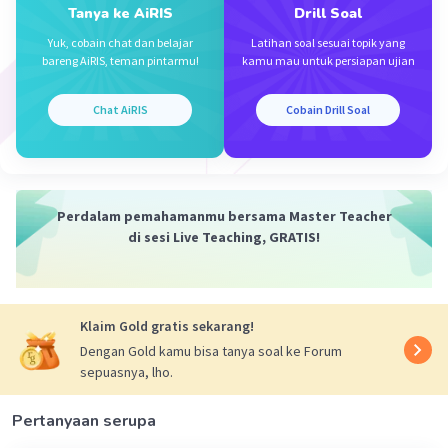
Tanya ke AiRIS
Drill Soal
Yuk, cobain chat dan belajar
Latihan soal sesuai topik yang
bareng AiRIS, teman pintarmu!
kamu mau untuk persiapan ujian
·
5.0
(
1
)
Balas
Beri Rating
Chat AiRIS
Cobain Drill Soal
Perdalam pemahamanmu bersama Master Teacher
Iklan
di sesi Live Teaching, GRATIS!
Klaim Gold gratis sekarang!
Dengan Gold kamu bisa tanya soal ke Forum
sepuasnya, lho.
Pertanyaan serupa