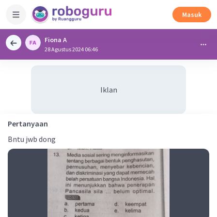
Masuk
Fiona A
28 Agustus 2024 06:46
Iklan
Pertanyaan
Bntu jwb dong