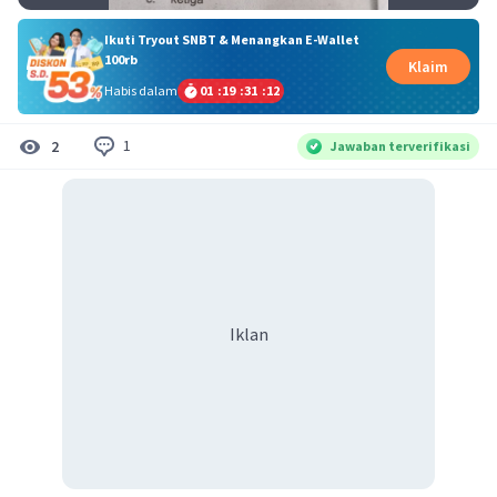
Ikuti Tryout SNBT & Menangkan E-Wallet
100rb
Klaim
Habis dalam
01
:
19
:
31
:
11
1
2
Jawaban terverifikasi
Iklan