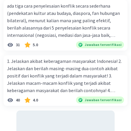
ada tiga cara penyelesaian konflik secara sederhana
(pendekatan kultur atau budaya, diaspora, fan hubungan
bilateral), menurut kalian mana yang paling efektif,
berilah alasannya dari 5 penyelesaian konflik secara
internasional (negosiasi, mediasi dan jasa-jasa baik,
konsiliasi, penyelidikan, dan penyelesaian di bawah
31
5.0
Jawaban terverifikasi
naungan organisasi PBB), menurut kalian mana yang
paling efektif, berilah alasannya
1. Jelaskan akibat keberagaman masyarakat Indonesia! 2.
Jelaskan dan berilah masing-masing dua contoh akibat
positif dari konflik yang terjadi dalam masyarakat! 3.
Jelaskan macam-macam konflik yang terjadi akibat
keberagaman masyarakat dan berilah contohnya! 4.
Mengapa dalam masyarakat yang memiliki keberagaman
40
4.0
Jawaban terverifikasi
diperlukan harmoni? 5. Indonesia merupakan negara yang
kaya akan keberagaman baik dilihat dari agama, suku, ras,
bahasa, dan budaya. Berdasarkan pernyataan tersebut,
apa yang dapat kalian lakukan untuk menjaga