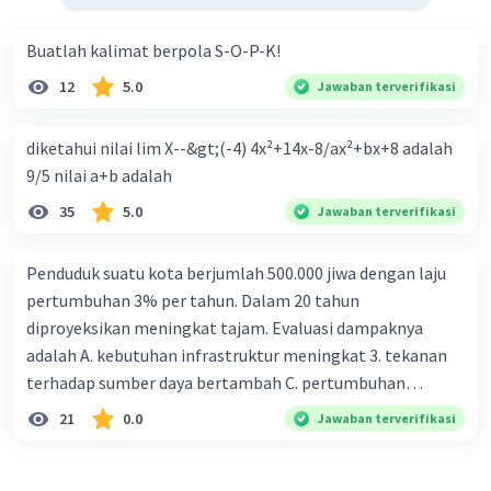
Buatlah kalimat berpola S-O-P-K!
12
5.0
Jawaban terverifikasi
diketahui nilai lim X--&gt;(-4) 4x²+14x-8/ax²+bx+8 adalah
9/5 nilai a+b adalah
35
5.0
Jawaban terverifikasi
Penduduk suatu kota berjumlah 500.000 jiwa dengan laju
pertumbuhan 3% per tahun. Dalam 20 tahun
diproyeksikan meningkat tajam. Evaluasi dampaknya
adalah A. kebutuhan infrastruktur meningkat 3. tekanan
terhadap sumber daya bertambah C. pertumbuhan
eksponensial berdampak jangka panjang D. tidak
21
0.0
Jawaban terverifikasi
memengaruhi tata ruang E. proyeksi penduduk penting
untuk perencanaan