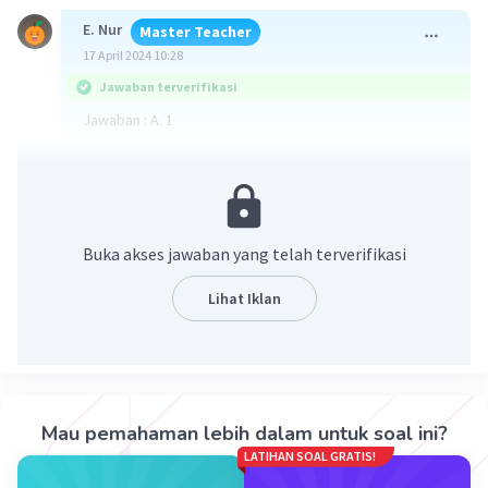
E. Nur
Master Teacher
17 April 2024 10:28
Jawaban terverifikasi
Jawaban : A. 1
Pembahasan pada gambar terlampir
Buka akses jawaban yang telah terverifikasi
Lihat Iklan
·
5.0
(
1
)
Balas
Beri Rating
Mau pemahaman lebih dalam untuk soal ini?
Cristian S
Level 62
LATIHAN SOAL GRATIS!
17 April 2024 11:26