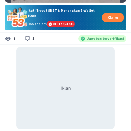
Ikuti Tryout SNBT & Menangkan E-Wallet
100rb
Klaim
Habis dalam
01
:
17
:
53
:
31
1
1
Jawaban terverifikasi
Iklan