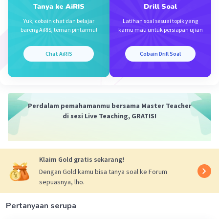
makasih kak🙏
Tanya ke AiRIS
Drill Soal
Yuk, cobain chat dan belajar
Latihan soal sesuai topik yang
bareng AiRIS, teman pintarmu!
kamu mau untuk persiapan ujian
Chat AiRIS
Cobain Drill Soal
Iklan
Perdalam pemahamanmu bersama Master Teacher
di sesi Live Teaching, GRATIS!
Klaim Gold gratis sekarang!
Dengan Gold kamu bisa tanya soal ke Forum
sepuasnya, lho.
Pertanyaan serupa