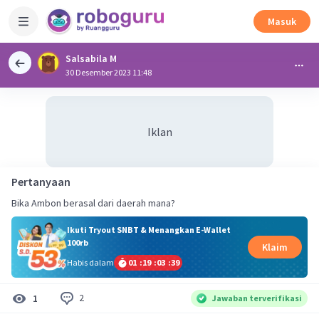
Masuk
Salsabila M
30 Desember 2023 11:48
Iklan
Pertanyaan
Bika Ambon berasal dari daerah mana?
Ikuti Tryout SNBT & Menangkan E-Wallet
100rb
Klaim
Habis dalam
01
:
19
:
03
:
39
2
1
Jawaban terverifikasi