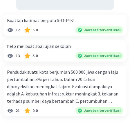
Buatlah kalimat berpola S-O-P-K!
12
5.0
Jawaban terverifikasi
help me! buat soal ujian sekolah
13
5.0
Jawaban terverifikasi
Penduduk suatu kota berjumlah 500.000 jiwa dengan laju
pertumbuhan 3% per tahun. Dalam 20 tahun
diproyeksikan meningkat tajam. Evaluasi dampaknya
adalah A. kebutuhan infrastruktur meningkat 3. tekanan
terhadap sumber daya bertambah C. pertumbuhan
eksponensial berdampak jangka panjang D. tidak
21
0.0
Jawaban terverifikasi
memengaruhi tata ruang E. proyeksi penduduk penting
untuk perencanaan