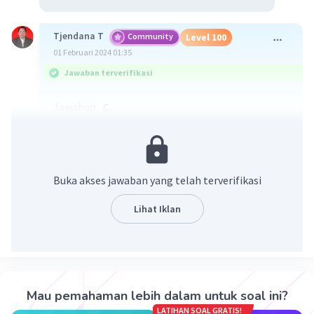
Tjendana T
Community
Level 100
01 Februari 2024 01:35
Jawaban terverifikasi
Jawaban
C.
Pembahasan
Perhatikan sudut siku L
(4x - 5°) + (3x - 10°) = 90°
Buka akses jawaban yang telah terverifikasi
<=> 7x - 15° = 90°
<=> 7x = 105°
Lihat Iklan
<=> x = 15°
∠KLN = 4x - 5°
= 4×15° - 5°
= 55°
Mau pemahaman lebih dalam untuk soal ini?
LATIHAN SOAL GRATIS!