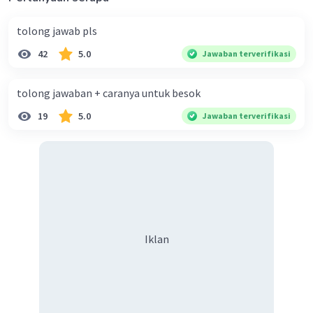
= 4(15°) - 5
= 60° - 5
tolong jawab pls
= 55°
42
5.0
Jawaban terverifikasi
tolong jawaban + caranya untuk besok
·
0.0
(
0
)
Balas
Beri Rating
19
5.0
Jawaban terverifikasi
Iklan