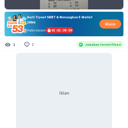
Ikuti Tryout SNBT & Menangkan E-Wallet
100rb
Klaim
Habis dalam
02
:
01
:
39
:
49
2
1
Jawaban terverifikasi
Iklan