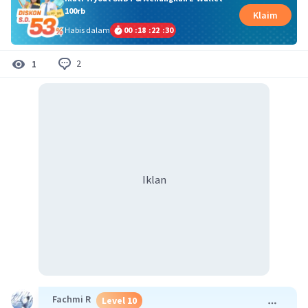
100rb
Klaim
Habis dalam
00
:
18
:
22
:
29
2
1
Iklan
Fachmi R
Level 10