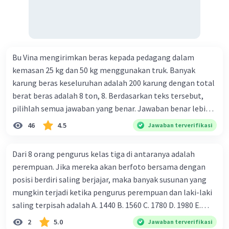
maksud dengan kegiatan menghimpun dana yang
dilakukan perbankan 19. tugas Bank Indonesia 20. tugas
Bank Umum 21. kegiatan lembaga keuangan non-Bank 22.
kelembagaan keuangan non-bank yang memiliki kegiatan
Bu Vina mengirimkan beras kepada pedagang dalam
yang dilakukan dengan operasi simpan pinjam 23.
kemasan 25 kg dan 50 kg menggunakan truk. Banyak
Lembaga keuangan non bank yang memiliki fungsi
karung beras keseluruhan adalah 200 karung dengan total
sebagai penggerak investasi dengan memperhatikan dan
berat beras adalah 8 ton, 8. Berdasarkan teks tersebut,
memasukan surat berharga 24. Nama lembaga keuangan
pilihlah semua jawaban yang benar. Jawaban benar lebih
non bank yang bertugas mengatasi para rensumen 25.
dari satu. Banyak karung beras kemasan 25 kg adalah 50
Ciri" dari masyarakat ekonomi abad ke 21
46
4.5
Jawaban terverifikasi
buah. Banyak karung beras kemasan 50 kg adalah 150
buah. Total berat beras dalam kemasan 25 kg adalah 2
Dari 8 orang pengurus kelas tiga di antaranya adalah
ton. Perbandingan berat beras kemasan 25 kg dan 50 kg
perempuan. Jika mereka akan berfoto bersama dengan
dalam truk adalah 1: 3. 9. Berdasarkan teks tersebut, jika
posisi berdiri saling berjajar, maka banyak susunan yang
biaya setiap beras karung kecil adalah Rp7.500 dan karung
mungkin terjadi ketika pengurus perempuan dan laki-laki
besar Rp14.000, berapakah biaya angkut semua beras yang
saling terpisah adalah A. 1440 B. 1560 C. 1780 D. 1980 Ε.
harus dibayar oleh Bu Vina? A. Rp2.540.000 C. Rp2.312.000 B.
2560
2
5.0
Jawaban terverifikasi
Rp2.475.000 D. Rp2.280.000