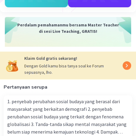
untuk mencari cara untuk menggapai impian itu.
Setiap hari setelah pulang dari sawah, Rizky
meluangkan waktu untuk belajar dan membaca
buku
Perdalam pemahamanmu bersama Master Teacher
di sesi Live Teaching, GRATIS!
·
0.0
(
0
)
Balas
Beri Rating
Klaim Gold gratis sekarang!
Dengan Gold kamu bisa tanya soal ke Forum
sepuasnya, lho.
Pertanyaan serupa
Iklan
1. penyebab perubahan sosial budaya yang berasal dari
masyarakat yang berkaitan demografi 2. penyebab
perubahan sosial budaya yang terkait dengan fenomena
globalisasi 3. Tanda-tanda sikap mental masyarakat yang
belum siap menerima kemajuan teknologi 4. Dampak