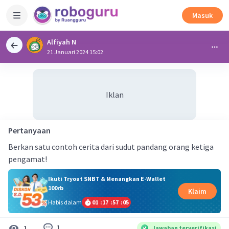
Masuk
Alfiyah N
21 Januari 2024 15:02
Iklan
Pertanyaan
Berkan satu contoh cerita dari sudut pandang orang ketiga
pengamat!
Ikuti Tryout SNBT & Menangkan E-Wallet
100rb
Klaim
Habis dalam
01
:
17
:
57
:
04
1
1
Jawaban terverifikasi