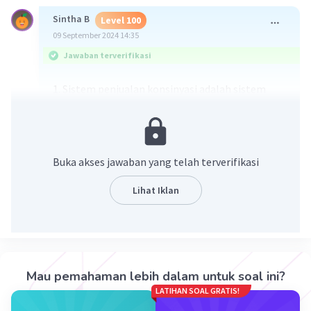
Sintha B
Level 100
09 September 2024 14:35
Jawaban terverifikasi
1. Sistem penjualan konsinyasi adalah sistem
transaksi penjualan barang dengan cara
menitipkan barang kepada pihak lain untuk
dijualkan. Dalam sistem ini, pihak yang
menitipkan barang disebut consignor,
Buka akses jawaban yang telah terverifikasi
sedangkan pihak yang menerima barang disebut
consignee. Berikut ini adalah beberapa hal yang
Lihat Iklan
perlu diketahui mengenai sistem penjualan
konsinyasi:
Perjanjian konsinyasi juga dikenal sebagai
perjanjian bagi hasil atau perjanjian titip
Mau pemahaman lebih dalam untuk soal ini?
jual.
LATIHAN SOAL GRATIS!
Perjanjian konsinyasi memiliki batas waktu