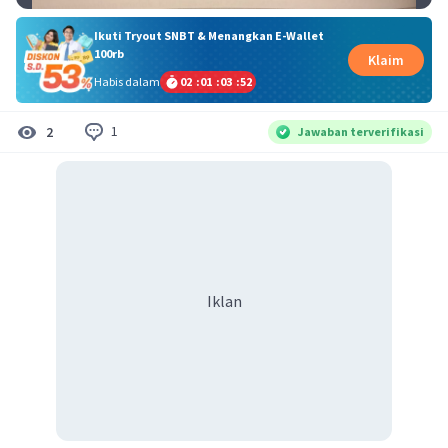
Ikuti Tryout SNBT & Menangkan E-Wallet
100rb
Klaim
Habis dalam
02
:
01
:
03
:
52
1
2
Jawaban terverifikasi
Iklan