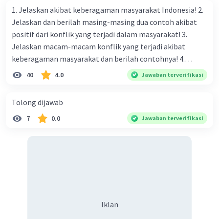
Menyesuaikan toko dengan produk yang dijual.
1. Jelaskan akibat keberagaman masyarakat Indonesia! 2.
Jelaskan dan berilah masing-masing dua contoh akibat
positif dari konflik yang terjadi dalam masyarakat! 3.
·
0.0
(
0
)
Balas
Beri Rating
Jelaskan macam-macam konflik yang terjadi akibat
keberagaman masyarakat dan berilah contohnya! 4.
Mengapa dalam masyarakat yang memiliki keberagaman
40
4.0
Jawaban terverifikasi
diperlukan harmoni? 5. Indonesia merupakan negara yang
kaya akan keberagaman baik dilihat dari agama, suku, ras,
Tolong dijawab
bahasa, dan budaya. Berdasarkan pernyataan tersebut,
7
0.0
Jawaban terverifikasi
apa yang dapat kalian lakukan untuk menjaga
Iklan
keberagaman supaya terhindar dari konflik?
Iklan