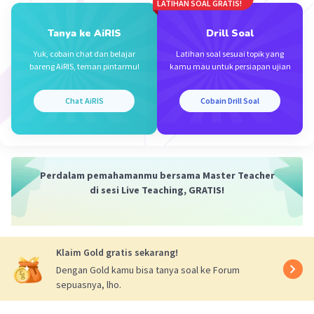
LATIHAN SOAL GRATIS!
·
2.0
(
1
)
Balas
Beri Rating
Tanya ke AiRIS
Drill Soal
Yuk, cobain chat dan belajar
Latihan soal sesuai topik yang
Addybw W
Level 1
bareng AiRIS, teman pintarmu!
kamu mau untuk persiapan ujian
02 Oktober 2023 23:58
Chat AiRIS
Cobain Drill Soal
y
Iklan
·
0.0
(
0
)
Balas
Beri Rating
Perdalam pemahamanmu bersama Master Teacher
di sesi Live Teaching, GRATIS!
Klaim Gold gratis sekarang!
Dengan Gold kamu bisa tanya soal ke Forum
sepuasnya, lho.