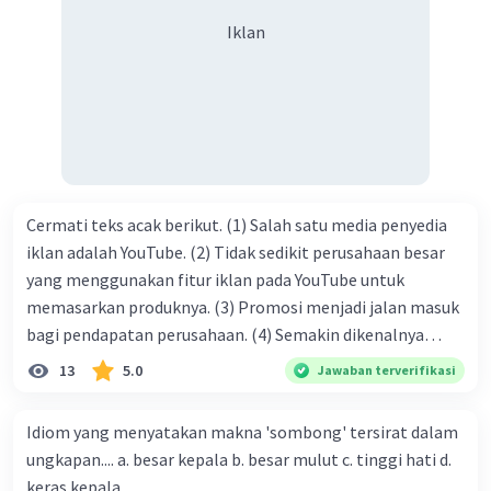
syukur kita sanjungkan kehadirat Allah swt, karena dengan
Iklan
limpahan karuniaNya kita bisa berkumpul di sini. Kalimat
tersebut termasuk …. A. salam pembuka B. ucapan terima
kasih C. pengenalan topik D. tema E. judul
Cermati teks acak berikut. (1) Salah satu media penyedia
iklan adalah YouTube. (2) Tidak sedikit perusahaan besar
yang menggunakan fitur iklan pada YouTube untuk
memasarkan produknya. (3) Promosi menjadi jalan masuk
bagi pendapatan perusahaan. (4) Semakin dikenalnya
suatu produk oleh konsumen, semakin besar pula peluang
13
5.0
Jawaban terverifikasi
penjualan produk. (5) Hal ini disebabkan iklan atau
promosi merupakan cara untuk mengenalkan produk
Idiom yang menyatakan makna 'sombong' tersirat dalam
perusahaan kepada konsumen. Urutan yang tepat agar
ungkapan.... a. besar kepala b. besar mulut c. tinggi hati d.
menjadi teks eksposisi yang padu adalah .... A. (1)-(2)-(3)-
keras kepala