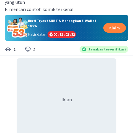
yang utuh
E. mencari contoh komik terkenal
Ikuti Tryout SNBT & Menangkan E-Wallet
100rb
Klaim
Habis dalam
00
:
11
:
02
:
31
2
1
Jawaban terverifikasi
Iklan