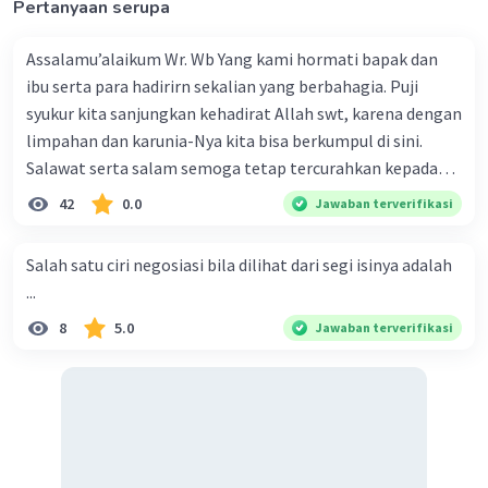
Pertanyaan serupa
Assalamu’alaikum Wr. Wb Yang kami hormati bapak dan
ibu serta para hadirirn sekalian yang berbahagia. Puji
syukur kita sanjungkan kehadirat Allah swt, karena dengan
limpahan dan karunia-Nya kita bisa berkumpul di sini.
Salawat serta salam semoga tetap tercurahkan kepada
junjungan Nabi besar Muhammad saw, karena beliau
42
0.0
Jawaban terverifikasi
menyiarkan agama yang haq, yakni agama islam, agama
yang diridai oleh Allah swt. Semoga kita sekalian termasuk
Salah satu ciri negosiasi bila dilihat dari segi isinya adalah
ke dalam umat-Nya yang diberkahi. Amin ya rabbal alamin.
...
Hadirin sekalian yang berbahagia! Dirasa amat penting
8
5.0
Jawaban terverifikasi
sekali jiwa sosial untuk diterapkan di lingkungan keluarga,
sanak saudara, bahkan juga di masyarakat luas. Karena
dengan jiwa sosial, maka terjalinlah di antara kita saling
tolong-menolong, dan kasih sayang. Sehngga orang-
orang yang butuh akan pertolongan kita, akan
mendapatkan haq-Nya. Perhatikan kalimat berikut! Puji