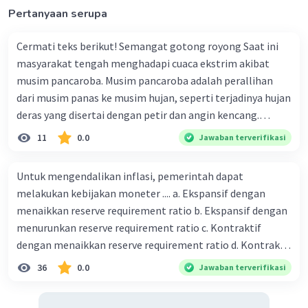
Pertanyaan serupa
Cermati teks berikut! Semangat gotong royong Saat ini
masyarakat tengah menghadapi cuaca ekstrim akibat
musim pancaroba. Musim pancaroba adalah perallihan
dari musim panas ke musim hujan, seperti terjadinya hujan
deras yang disertai dengan petir dan angin kencang.
Kondisi tersebut terjadi di berbagai daerah di indonesia.
11
0.0
Jawaban terverifikasi
Bahkan ada beberapa daerah yang dilanda angin puting
beliung. Bersyukur kejadian tersebut tidak menyebabkan
Untuk mengendalikan inflasi, pemerintah dapat
jatuhnya korban jiwa walaupun kerugian materi yang
melakukan kebijakan moneter .... a. Ekspansif dengan
diderita cukup besar. Tindakan warga sekitar sangat cepat,
menaikkan reserve requirement ratio b. Ekspansif dengan
mereka segera membantu warga yang terkena dampak
menurunkan reserve requirement ratio c. Kontraktif
bencana. Mereka juga secara swadaya menyediakan bahan-
dengan menaikkan reserve requirement ratio d. Kontraktif
bahan bangunan dan tenaga untuk memperbaiki
dengan menurunkan reserve requirement ratio e.
36
0.0
Jawaban terverifikasi
bangunan-bangunan yang rusak. Peran para pemuka
Ekspansif dengan menaikkan tingkat diskonto Bila Bank
agama juga cukup besar bagi warga yang terkena bencana,
Indonesia melakukan kebijakan moneter ekspansif,
mereka memberikan bimbingan mental atau nasehat