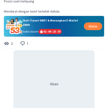
Posisi saat melayang
Mendarat dengan tumit terlebih dahulu
Ikuti Tryout SNBT & Menangkan E-Wallet
100rb
Klaim
Habis dalam
02
:
04
:
25
:
07
1
1
Iklan