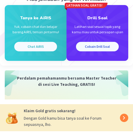
·
0.0
(
0
)
Balas
Beri Rating
LATIHAN SOAL GRATIS!
Tanya ke AiRIS
Drill Soal
Yuk, cobain chat dan belajar
Latihan soal sesuai topik yang
bareng AiRIS, teman pintarmu!
kamu mau untuk persiapan ujian
Chat AiRIS
Cobain Drill Soal
Iklan
Perdalam pemahamanmu bersama Master Teacher
di sesi Live Teaching, GRATIS!
Klaim Gold gratis sekarang!
Dengan Gold kamu bisa tanya soal ke Forum
sepuasnya, lho.