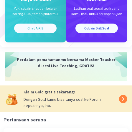
Iklan
organ adalah:
Yuk, cobain chat dan belajar
Latihan soal sesuai topik yang
C. Infeksi usus halus
bareng AiRIS, teman pintarmu!
kamu mau untuk persiapan ujian
Penjelasan:
Chat AiRIS
Cobain Drill Soal
Infeksi usus halus adalah permasalahan
yang terjadi pada tingkat organ tubuh
manusia, yaitu usus halus.
Pilihan lainnya, seperti tercemarnya air
Perdalam pemahamanmu bersama Master Teacher
sungai (A), perbedaan struktur sel hewan
di sesi Live Teaching, GRATIS!
dan tumbuhan (B), perkembangbiakan
virus dalam tubuh makhluk hidup (D), dan
gangguan sistem pencernaan (E), lebih
terkait dengan tingkat organisme, sel,
Klaim Gold gratis sekarang!
atau sistem, bukan pada tingkat organ.
Dengan Gold kamu bisa tanya soal ke Forum
sepuasnya, lho.
Pertanyaan serupa