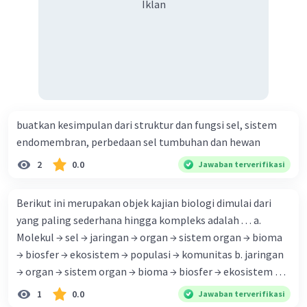
Iklan
mikrotubulus di dalam sel C. Untuk mengatasi infeksi
Salmonella di dalam sel, diperlukan aktivitas dari limfosit
T CD4 D. Sel Salmonella melakukan eksternalisasi dengan
mengendalikan aktivitas mikrotubulus di dalam sel E.
Internalisasi yang dilakukan oleh Salmonella berfungsi
untuk menghindari sistem imun humoral
buatkan kesimpulan dari struktur dan fungsi sel, sistem
endomembran, perbedaan sel tumbuhan dan hewan
2
0.0
Jawaban terverifikasi
Berikut ini merupakan objek kajian biologi dimulai dari
yang paling sederhana hingga kompleks adalah . . . a.
Molekul → sel → jaringan → organ → sistem organ → bioma
→ biosfer → ekosistem → populasi → komunitas b. jaringan
→ organ → sistem organ → bioma → biosfer → ekosistem →
individu → sel → molekul → populasi c. jaringan → organ →
1
0.0
Jawaban terverifikasi
sistem organ → bioma → biosfer → ekosistem → individu→