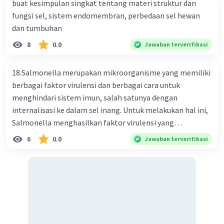
buat kesimpulan singkat tentang materi struktur dan
fungsi sel, sistem endomembran, perbedaan sel hewan
dan tumbuhan
·
0.0
(
0
)
Balas
Beri Rating
8
0.0
Jawaban terverifikasi
18.Salmonella merupakan mikroorganisme yang memiliki
berbagai faktor virulensi dan berbagai cara untuk
menghindari sistem imun, salah satunya dengan
internalisasi ke dalam sel inang. Untuk melakukan hal ini,
Salmonella menghasilkan faktor virulensi yang
menyebabkan sel inang menelannya, mekanisme ini mirip
6
0.0
Jawaban terverifikasi
dengan fagositosis. Selanjutnya sel Salmonella akan hidup
dalam vakuola pada sel dan bergerak menuju bagian
dalam sel dan organel. Pernyataan di bawah ini yang tepat
terkait aktivitas internalisasi sel Salmonella adalah …. A.
Flagela Salmonella dan mikrotubul memiliki monomer
yang sama yaitu protein tubulin B. Sel Salmonella
melakukan internalisasi dengan mengendalikan aktivitas