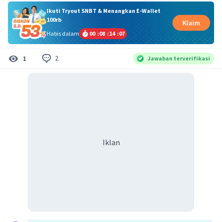
Ikuti Tryout SNBT & Menangkan E-Wallet
100rb
Klaim
Habis dalam
00
:
08
:
14
:
07
2
1
Jawaban terverifikasi
Iklan