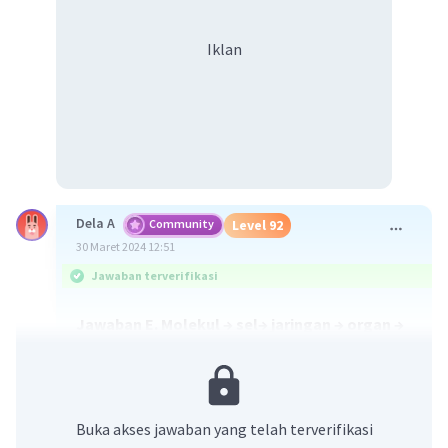
Iklan
Dela A
Community
Level 92
30 Maret 2024 12:51
Jawaban terverifikasi
Jawaban E. Molekul → sel→ jaringan → organ →
sistem organ → individu → populasi →
komunitas →
ekosistem → bioma → biosfer
Buka akses jawaban yang telah terverifikasi
Objek kajian biologi merupakan segala macam