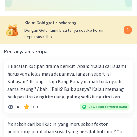
ekosistem → bioma → biosfer
Penjelasan:
Klaim Gold gratis sekarang!
Biologi dimulai dengan kajian pada tingkat
Dengan Gold kamu bisa tanya soal ke Forum
yang paling sederhana, yaitu molekul yang
sepuasnya, lho.
merupakan dasar dari kehidupan.
Kemudian, molekul membentuk sel, dan
Pertanyaan serupa
sel-sel ini kemudian terorganisir menjadi
jaringan.
1.Bacalah kutipan drama berikut! Abah: "Kalau cari suami
Jaringan berkumpul dan berfungsi
harus yang jelas masa depannya, jangan seperti si
bersama-sama untuk membentuk organ.
Kabayan!" Iteung: "Tapi Kang Kabayan mah baik nyaah
Organ-organ ini kemudian membentuk
sama Iteung." Abah: "Baik? Baik apanya? Kalau memang
sistem organ dalam tubuh organisme
baik pasti suka ngirim uang, paling sedikit ngirim ikan
individu.
kesenangan Abah. Ikan gurame!" Ambu: "Abah teh
4
1.0
Jawaban terverifikasi
Individu-individu yang serupa membentuk
kumaha. Apa-apa selalu saja diukur pakai uang." Tokoh
populasi.
Iteung pada kutipan drama tersebut akan lebih menarik
Populasi yang berbeda-beda membentuk
Manakah dari berikut ini yang merupakan faktor
jika menggunakan kostum a. celana panjang dan kaos
komunitas di dalam ekosistem.
pendorong perubahan sosial yang bersifat kultural? * a.
dengan rambut panjang dibiarkan terurai b. celana