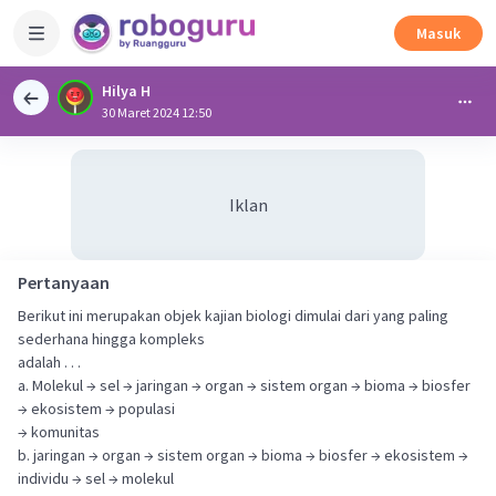
Masuk
Hilya H
30 Maret 2024 12:50
Iklan
Pertanyaan
Berikut ini merupakan objek kajian biologi dimulai dari yang paling
sederhana hingga kompleks
adalah . . .
a. Molekul → sel → jaringan → organ → sistem organ → bioma → biosfer
→ ekosistem → populasi
→ komunitas
b. jaringan → organ → sistem organ → bioma → biosfer → ekosistem →
individu → sel → molekul