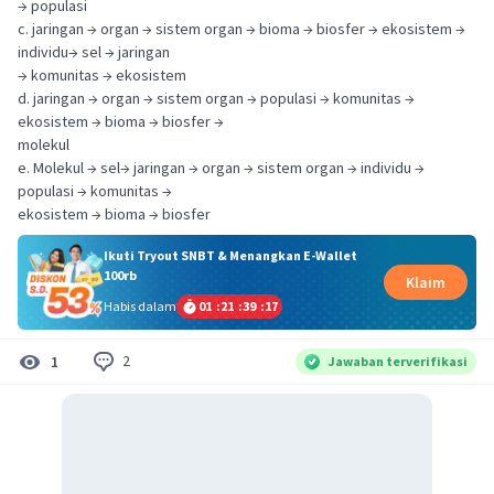
→ populasi
c. jaringan → organ → sistem organ → bioma → biosfer → ekosistem →
individu→ sel → jaringan
→ komunitas → ekosistem
d. jaringan → organ → sistem organ → populasi → komunitas →
ekosistem → bioma → biosfer →
molekul
e. Molekul → sel→ jaringan → organ → sistem organ → individu →
populasi → komunitas →
ekosistem → bioma → biosfer
Ikuti Tryout SNBT & Menangkan E-Wallet
100rb
Klaim
Habis dalam
01
:
21
:
39
:
16
2
1
Jawaban terverifikasi