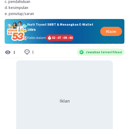
c. pendahuluan
d. kesimpulan
e. penutup/saran
Ikuti Tryout SNBT & Menangkan E-Wallet
100rb
Klaim
Habis dalam
02
:
07
:
09
:
40
1
1
Jawaban terverifikasi
Iklan