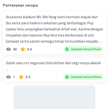
Pertanyaan serupa
Assalamu’alaikum Wr. Wb Yang kami hormati bapak dan
ibu serta para hadirirn sekalian yang berbahagia. Puji
syukur kita sanjungkan kehadirat Allah swt, karena dengan
limpahan dan karunia-Nya kita bisa berkumpul di sini.
Salawat serta salam semoga tetap tercurahkan kepada
junjungan Nabi besar Muhammad saw, karena beliau
43
0.0
Jawaban terverifikasi
menyiarkan agama yang haq, yakni agama islam, agama
yang diridai oleh Allah swt. Semoga kita sekalian termasuk
Salah satu ciri negosiasi bila dilihat dari segi isinya adalah
ke dalam umat-Nya yang diberkahi. Amin ya rabbal alamin.
...
Hadirin sekalian yang berbahagia! Dirasa amat penting
7
5.0
Jawaban terverifikasi
sekali jiwa sosial untuk diterapkan di lingkungan keluarga,
sanak saudara, bahkan juga di masyarakat luas. Karena
dengan jiwa sosial, maka terjalinlah di antara kita saling
tolong-menolong, dan kasih sayang. Sehngga orang-
orang yang butuh akan pertolongan kita, akan
mendapatkan haq-Nya. Perhatikan kalimat berikut! Puji