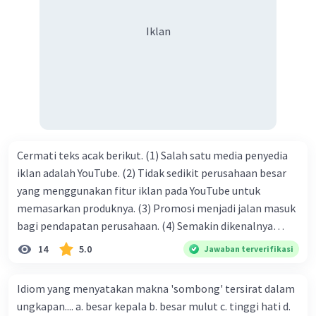
syukur kita sanjungkan kehadirat Allah swt, karena dengan
Iklan
limpahan karuniaNya kita bisa berkumpul di sini. Kalimat
tersebut termasuk …. A. salam pembuka B. ucapan terima
kasih C. pengenalan topik D. tema E. judul
Cermati teks acak berikut. (1) Salah satu media penyedia
iklan adalah YouTube. (2) Tidak sedikit perusahaan besar
yang menggunakan fitur iklan pada YouTube untuk
memasarkan produknya. (3) Promosi menjadi jalan masuk
bagi pendapatan perusahaan. (4) Semakin dikenalnya
suatu produk oleh konsumen, semakin besar pula peluang
14
5.0
Jawaban terverifikasi
penjualan produk. (5) Hal ini disebabkan iklan atau
promosi merupakan cara untuk mengenalkan produk
Idiom yang menyatakan makna 'sombong' tersirat dalam
perusahaan kepada konsumen. Urutan yang tepat agar
ungkapan.... a. besar kepala b. besar mulut c. tinggi hati d.
menjadi teks eksposisi yang padu adalah .... A. (1)-(2)-(3)-