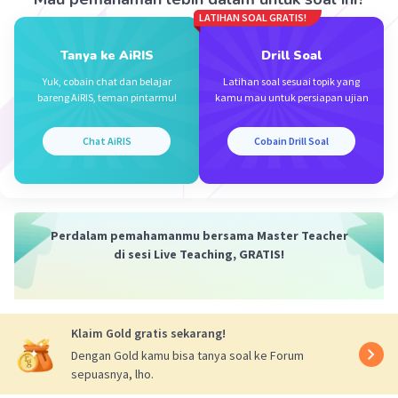
LATIHAN SOAL GRATIS!
Kalimat pada soal, "Berdasarkan uraian penulis pada
bab III, dapat disimpulkan bahwa pengajaran yang
Tanya ke AiRIS
Drill Soal
efektif sangat diperlukan untuk mempertinggi hasil
belajar siswa dalam rangka meningkatkan mutu
Yuk, cobain chat dan belajar
Latihan soal sesuai topik yang
pendidikan di sekolah" merupakan bagian dari
bareng AiRIS, teman pintarmu!
kamu mau untuk persiapan ujian
kesimpulan suatu karya ilmiah.
Chat AiRIS
Cobain Drill Soal
Jadi, jawaban yang benar adalah D.
·
5.0
(
1
)
Balas
Beri Rating
Perdalam pemahamanmu bersama Master Teacher
di sesi Live Teaching, GRATIS!
Klaim Gold gratis sekarang!
Iklan
Dengan Gold kamu bisa tanya soal ke Forum
sepuasnya, lho.