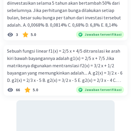
diinvestasikan selama 5 tahun akan bertambah 50% dari
sebelumnya. Jika perhitungan bunga dilakukan setiap
bulan, besar suku bunga per tahun dari investasi tersebut
adalah.. A. 0,0068% B. 0,0814% C. 0,68% D. 6,8% Ε. 8,14%
3
5.0
Jawaban terverifikasi
Sebuah fungsi linear f1(x) = 2/5 x + 4/5 ditranslasi ke arah
kiri bawah bayangannya adalah g1(x) = 2/5 x + 7/5 Jika
matriksnya digunakan mentranslasi f2(x) = 3/2 x + 1/2
bayangan yang memungkinkan adalah.... A. g2(x) = 3/2 x - 6
D. g2(x) = 2/3 x - 5 B. g2(x) = 3/2 x - 5 E. g2(x) = 2/3 x - 4 C.
g{2}(x) = 3/2 x + 5
66
5.0
Jawaban terverifikasi