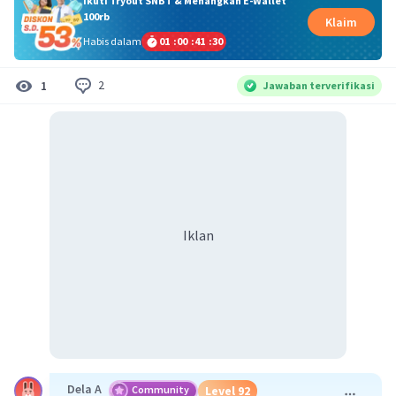
Ikuti Tryout SNBT & Menangkan E-Wallet
100rb
Klaim
Habis dalam
01
:
00
:
41
:
29
2
1
Jawaban terverifikasi
Iklan
Dela A
Community
Level 92