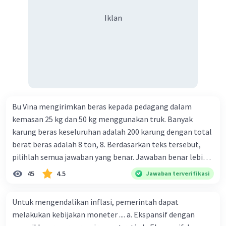
Iklan
Bu Vina mengirimkan beras kepada pedagang dalam
kemasan 25 kg dan 50 kg menggunakan truk. Banyak
karung beras keseluruhan adalah 200 karung dengan total
berat beras adalah 8 ton, 8. Berdasarkan teks tersebut,
pilihlah semua jawaban yang benar. Jawaban benar lebih
dari satu. Banyak karung beras kemasan 25 kg adalah 50
45
4.5
Jawaban terverifikasi
buah. Banyak karung beras kemasan 50 kg adalah 150
buah. Total berat beras dalam kemasan 25 kg adalah 2
Untuk mengendalikan inflasi, pemerintah dapat
ton. Perbandingan berat beras kemasan 25 kg dan 50 kg
melakukan kebijakan moneter .... a. Ekspansif dengan
dalam truk adalah 1: 3. 9. Berdasarkan teks tersebut, jika