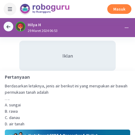
Masuk
Hilya H
29 Maret 2024 06:53
Iklan
Pertanyaan
Berdasarkan letaknya, jenis air berikut ini yang merupakan air bawah
permukaan tanah adalah
….
A. sungai
B. rawa
C. danau
D. air tanah