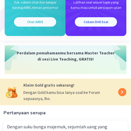
Yuk, cobain chat dan belajar
Latihan soal sesuai topik yang
bareng AiRIS, teman pintarmu!
kamu mau untuk persiapan ujian
Iklan
Jenis air yang merupakan air bawah permukaan
tanah adalah
D. air tanah
.
Chat AiRIS
Cobain Drill Soal
Air tanah adalah air yang terdapat di dalam pori-
pori tanah di bawah permukaan tanah. Ini bisa
ditemukan di dalam lapisan akuifer atau
reservoir air bawah tanah lainnya. Ini berbeda
Perdalam pemahamanmu bersama Master Teacher
dengan sungai, rawa, atau danau yang secara
di sesi Live Teaching, GRATIS!
umum berada di atas permukaan tanah.
·
0.0
(
0
)
Balas
Beri Rating
Klaim Gold gratis sekarang!
Dengan Gold kamu bisa tanya soal ke Forum
sepuasnya, lho.
Pertanyaan serupa
Dengan suku bunga majemuk, sejumlah uang yang