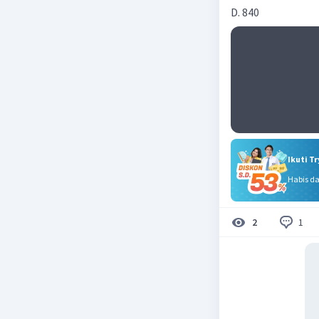
D. 840
Ikuti T
Habis d
1
2