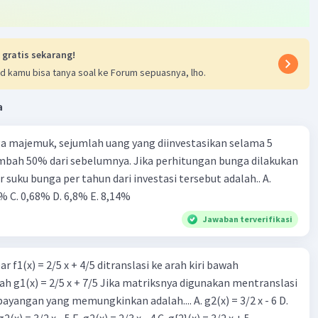
Iklan
 gratis sekarang!
d kamu bisa tanya soal ke Forum sepuasnya, lho.
a
a majemuk, sejumlah uang yang diinvestasikan selama 5
mbah 50% dari sebelumnya. Jika perhitungan bunga dilakukan
r suku bunga per tahun dari investasi tersebut adalah.. A.
% C. 0,68% D. 6,8% Ε. 8,14%
Jawaban terverifikasi
r f1(x) = 2/5 x + 4/5 ditranslasi ke arah kiri bawah
h g1(x) = 2/5 x + 7/5 Jika matriksnya digunakan mentranslasi
 bayangan yang memungkinkan adalah.... A. g2(x) = 3/2 x - 6 D.
g2(x) = 2/3 x - 5 B. g2(x) = 3/2 x - 5 E. g2(x) = 2/3 x - 4 C. g{2}(x) = 3/2 x + 5