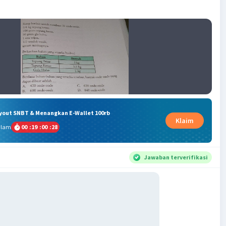
ryout SNBT & Menangkan E-Wallet 100rb
Klaim
alam
00
:
19
:
00
:
27
Jawaban terverifikasi