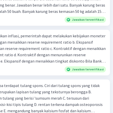
g benar. Jawaban benar lebih dari satu. Banyak karung beras
lah 50 buah. Banyak karung beras kemasan 50 kg adalah 150
 beras dalam kemasan 25 kg adalah 2 ton. Perbandingan berat
Jawaban terverifikasi
g dan 50 kg dalam truk adalah 1: 3. 9. Berdasarkan teks
ya setiap beras karung kecil adalah Rp7.500 dan karung besar
kan inflasi, pemerintah dapat melakukan kebijakan moneter
ah biaya angkut semua beras yang harus dibayar oleh Bu
dengan menaikkan reserve requirement ratio b. Ekspansif
00 C. Rp2.312.000 B. Rp2.475.000 D. Rp2.280.000
n reserve requirement ratio c. Kontraktif dengan menaikkan
nt ratio d. Kontraktif dengan menurunkan reserve
. Ekspansif dengan menaikkan tingkat diskonto Bila Bank
n kebijakan moneter ekspansif, ceteris paribus maka .... a.
Jawaban terverifikasi
asi di mana bentuk kurva jumlah uang beredar (penawaran
iri bawah ke kanan atas b. Menimbulkan deflasi di mana bentuk
pa terdapat tulang spons. Ciri dari tulang spons yang tidak
 beredar (penawaran uang) naik dari kiri bawah ke kanan atas
erupakan lapisan tulang yang teksturnya berongga B.
meningkat di mana bentuk kurva jumlah uang beredar
 tulang yang berisi 'sumsum merah C. tersusun dari
aik dari kiri bawah ke kanan atas d. Tingkat bunga turun di
kisi-kisi tipis tulang D. rentan terkena dampak osteoporosis
 jumlah uang beredar (penawaran uang) naik dari kiri bawah
e E. mengandung banyak kalsium fosfat dan kalsium
Tingkat bunga turun di mana bentuk kurva jumlah uang