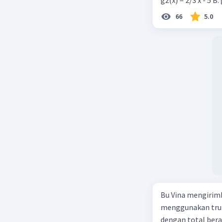
66
5.0
Bu Vina mengirim
menggunakan truk
dengan total berat