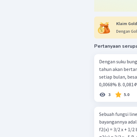
Klaim Gold
Dengan Gol
Pertanyaan serup
Dengan suku bung
tahun akan berta
setiap bulan, besa
0,0068% B. 0,0814
3
5.0
Sebuah fungsi linea
bayangannya adala
f2(x) = 3/2 x + 1/2