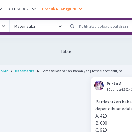
UTBK/SNBT
Produk Ruangguru
Iklan
SMP
Matematika
Berdasarkan bahan-bahan yang tersedia tersebut, ba...
Priska A
30 Januari 2024 
Berdasarkan baha
dapat dibuat adala
A. 420
B. 600
C. 620