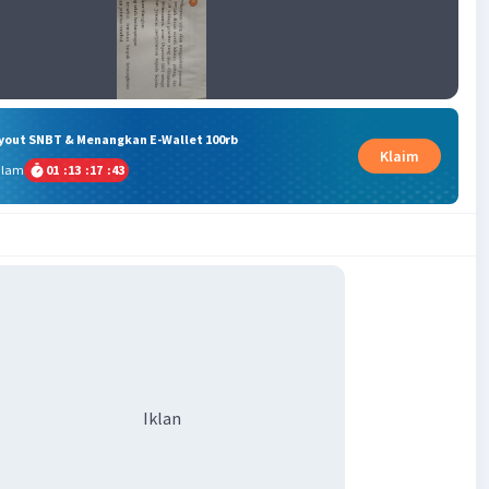
ryout SNBT & Menangkan E-Wallet 100rb
Klaim
alam
01
:
13
:
17
:
42
Iklan