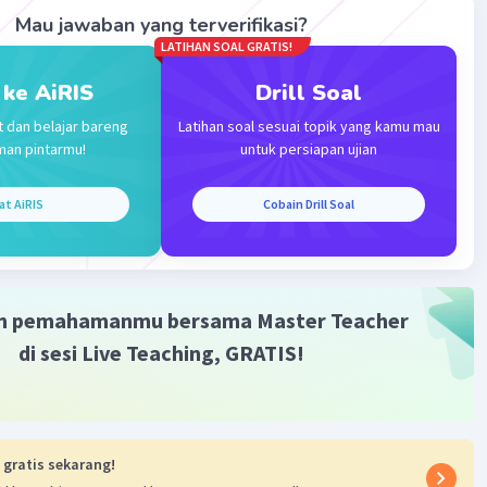
Mau jawaban yang terverifikasi?
LATIHAN SOAL GRATIS!
 ke AiRIS
Drill Soal
t dan belajar bareng
Latihan soal sesuai topik yang kamu mau
man pintarmu!
untuk persiapan ujian
at AiRIS
Cobain Drill Soal
m pemahamanmu bersama Master Teacher
di sesi Live Teaching, GRATIS!
 gratis sekarang!