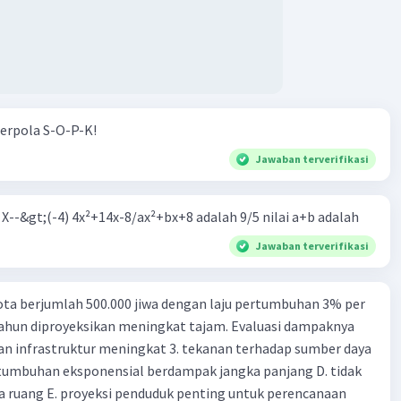
erpola S-O-P-K!
Jawaban terverifikasi
m X--&gt;(-4) 4x²+14x-8/ax²+bx+8 adalah 9/5 nilai a+b adalah
Jawaban terverifikasi
ta berjumlah 500.000 jiwa dengan laju pertumbuhan 3% per
tahun diproyeksikan meningkat tajam. Evaluasi dampaknya
an infrastruktur meningkat 3. tekanan terhadap sumber daya
tumbuhan eksponensial berdampak jangka panjang D. tidak
 ruang E. proyeksi penduduk penting untuk perencanaan