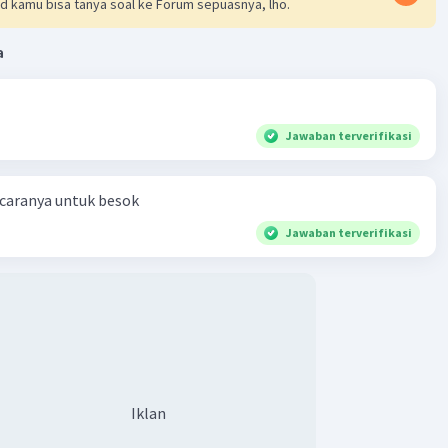
d kamu bisa tanya soal ke Forum sepuasnya, lho.
a
Jawaban terverifikasi
 caranya untuk besok
Jawaban terverifikasi
Iklan