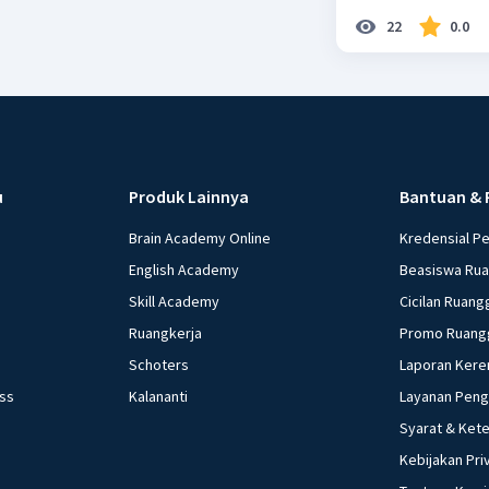
22
0.0
u
Produk Lainnya
Bantuan & 
Brain Academy Online
Kredensial P
English Academy
Beasiswa Ru
Skill Academy
Cicilan Ruang
Ruangkerja
Promo Ruang
Schoters
Laporan Kere
ess
Kalananti
Layanan Pen
Syarat & Ket
Kebijakan Pri