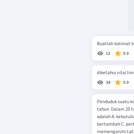
Buatlah kalimat b
12
5.0
diketahui nilai li
34
5.0
Penduduk suatu ko
tahun. Dalam 20 
adalah A. kebutuh
bertambah C. per
memengaruhi tata