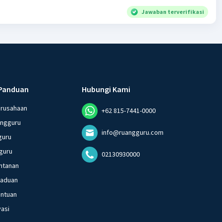
Jawaban terverifikasi
Panduan
Hubungi Kami
erusahaan
+62 815-7441-0000
angguru
info@ruangguru.com
guru
guru
02130930000
ntanan
gaduan
entuan
vasi