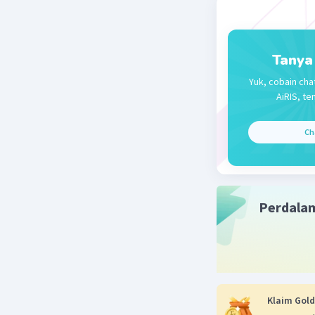
Tanya
Yuk, cobain cha
AiRIS, te
Ch
Perdala
Klaim Gold