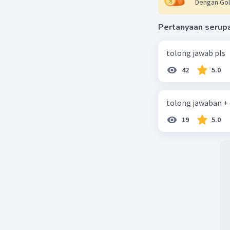
Dengan Gol
Pertanyaan serup
tolong jawab pls
42
5.0
tolong jawaban +
19
5.0