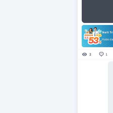
Ikuti T
Habis d
1
2