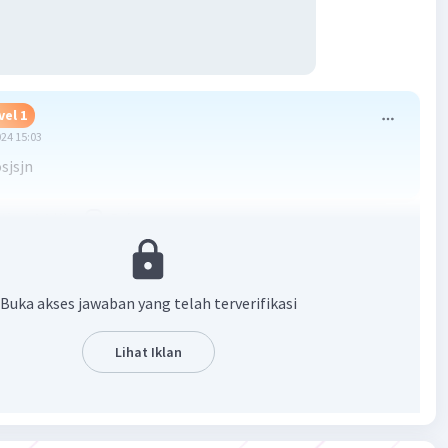
vel 1
024 15:03
sjsjn
·
0.0
(
0
)
Balas
ating
Buka akses jawaban yang telah terverifikasi
Lihat Iklan
Iklan