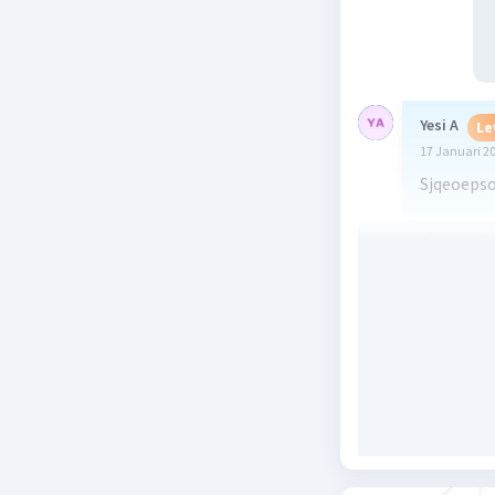
Yesi A
Le
17 Januari 2
Sjqeoepso
Beri R