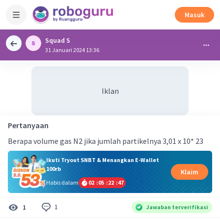
Masuk
Squad S
31 Januari 2024 13:36
Iklan
Pertanyaan
Berapa volume gas N2 jika jumlah partikelnya 3,01 x 10* 23
Ikuti Tryout SNBT & Menangkan E-Wallet
100rb
Klaim
Habis dalam
02
:
05
:
22
:
46
1
1
Jawaban terverifikasi