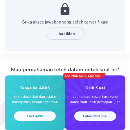
Tapi kalo diketahui tekanan dan suhu gunakan
rumus PV=nRT
Buka akses jawaban yang telah terverifikasi
Lihat Iklan
Mau pemahaman lebih dalam untuk soal ini?
·
0.0
(
0
)
Balas
Beri Rating
LATIHAN SOAL GRATIS!
Tanya ke AiRIS
Drill Soal
Yuk, cobain chat dan belajar
Latihan soal sesuai topik yang
bareng AiRIS, teman pintarmu!
kamu mau untuk persiapan ujian
Chat AiRIS
Cobain Drill Soal
Iklan