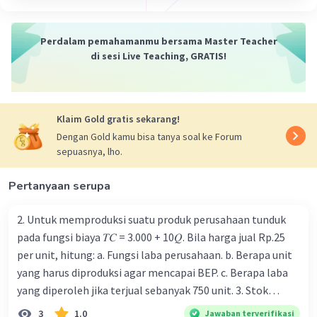
Perdalam pemahamanmu bersama Master Teacher
di sesi Live Teaching, GRATIS!
Klaim Gold gratis sekarang!
Dengan Gold kamu bisa tanya soal ke Forum
sepuasnya, lho.
Pertanyaan serupa
2. Untuk memproduksi suatu produk perusahaan tunduk
pada fungsi biaya 𝑇𝐶 = 3.000 + 10𝑄. Bila harga jual Rp.25
per unit, hitung: a. Fungsi laba perusahaan. b. Berapa unit
yang harus diproduksi agar mencapai BEP. c. Berapa laba
yang diperoleh jika terjual sebanyak 750 unit. 3. Stok
barang PT. Abadi pada bulan pertama berjumlah 12,
3
1.0
Jawaban terverifikasi