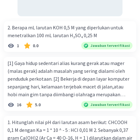
beredar (penawaran uang) naik dari kiri bawah ke kanan
atas e. Tingkat bunga turun di mana bentuk kurva jumlah
uang beredar (penawaran uang) vertikal Kebijakan fiskal
kontraktif dilakukan dengan cara .... a. Menurunkan
2. Berapa mL larutan KOH 0,5 M yang diperlukan untuk
pengeluaran pemerintah (G), menambah pembayaran
menetralkan 100 mL larutan H₂SO₄ 0,25 M
transfer (Tr) dan meningkatkan pemungutan pajak (Tx) b.
1
0.0
Jawaban terverifikasi
Menurunkan G, mengurangi Tr, dan meningkatkan Tx c.
Menurunkan G, menambah Tr, dan menurunkan Tx d.
[1] Gaya hidup sedentari alias kurang gerak atau mager
Meningkatkan G, mengurangi Tr, dan menurunkan Tx e.
(malas gerak) adalah masalah yang sering dialami oleh
Meningkatkan G, menambah Tr, dan menurunkan Tx Cara
penduduk perkotaan. [2] Bekerja di depan layar komputer
yang dilakukan kebijakan tingkat diskonto oleh Bank
sepanjang hari, kelamaan terjebak macet di jalan,atau
Sentral dalam melakukan kebijakan moneter adalah .... a.
hobi main gim tanpa diimbangi olahraga merupakan
Mengatur jumlah pemberian kredit b. Menetapkan harga
bentuk dari gaya hidup sedentari. [3] Jika Anda termasuk
surat-surat berharga di pasar uang c. Menetapkan giro
16
5.0
Jawaban terverifikasi
salah satu orang yang sering melakukan berbagai
wajib minimum (reserved requirement ratio) d. Mengatur
rutinitas tersebut, Anda harus waspada. [4] Pasalnya, gaya
tingkat bunga tabungan e. Mengatur tingkat bunga
1. Hitunglah nilai pH dari larutan asam berikut: CHCOOH
hidup sedentari sangat berbahaya karena membuat Anda
pinjaman bank sentral kepada bank umum Perhatikan
0,1 M dengan Ka = 1 * 10 ^ - 5 : HCI 0,01 M 2. Sebanyak 0,37
berisiko terkena diabetes tipe 2. [5] Gaya hidup sedentari
beberapa pernyataan berikut. 1). Menaikkan tarif pajak. 2).
gram Ca(OH)2 (Ar Ca = 40 O-16, H = 1 ) dilarutkan dalam air