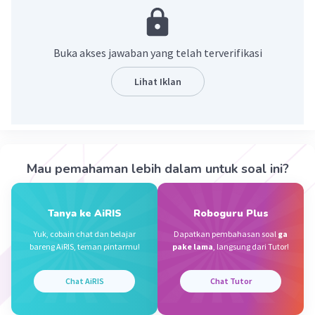
·
0.0
(
0
)
Balas
Beri Rating
Putu A
Level 54
Buka akses jawaban yang telah terverifikasi
31 Agustus 2024 00:28
Jawaban terverifikasi
Lihat Iklan
29.031,69 kaki (8.848,86 meter)
MUQAL F
Level 96
Mau pemahaman lebih dalam untuk soal ini?
29 Agustus 2024 06:37
Jawaban terverifikasi
Tanya ke AiRIS
Roboguru Plus
Pada bulan Desember 2020 Cina dan Nepal
Iklan
Yuk, cobain chat dan belajar
Dapatkan pembahasan soal
ga
bersama-sama menyatakan bahwa ketinggian
bareng AiRIS, teman pintarmu!
pake lama
, langsung dari Tutor!
Everest adalah 29.031,69 kaki (8.848,86 meter).
Chat AiRIS
Chat Tutor
·
0.0
(
0
)
Balas
Beri Rating