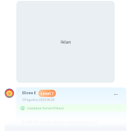
Iklan
Elicea E
Level 7
29 Agustus 2024 06:04
Jawaban terverifikasi
8.848,86 meter diatas permukaan laut