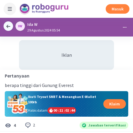
Masuk
Ida W
29 Agustus 2024 05:54
Iklan
Pertanyaan
berapa tinggi dari Gunung Everest
Ikuti Tryout SNBT & Menangkan E-Wallet
100rb
Klaim
Habis dalam
00
:
11
:
02
:
44
2
4
Jawaban terverifikasi