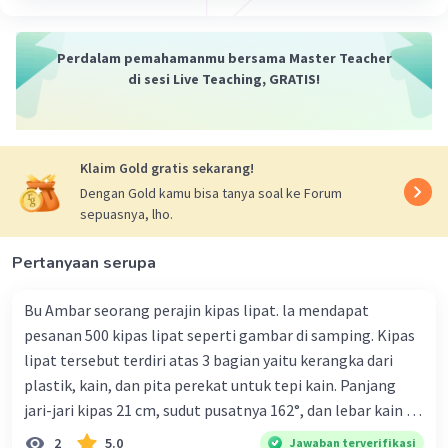
Perdalam pemahamanmu bersama Master Teacher
di sesi Live Teaching, GRATIS!
Klaim Gold gratis sekarang!
Dengan Gold kamu bisa tanya soal ke Forum
sepuasnya, lho.
Pertanyaan serupa
Bu Ambar seorang perajin kipas lipat. la mendapat
pesanan 500 kipas lipat seperti gambar di samping. Kipas
lipat tersebut terdiri atas 3 bagian yaitu kerangka dari
plastik, kain, dan pita perekat untuk tepi kain. Panjang
jari-jari kipas 21 cm, sudut pusatnya 162°, dan lebar kain 14
cm. Biaya kerangka dan tali sebesar Rp1.800,00 per buah,
2
5.0
Jawaban terverifikasi