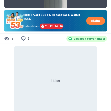
Ikuti Tryout SNBT & Menangkan E-Wallet
100rb
Klaim
Habis dalam
01
:
12
:
24
:
26
2
1
Jawaban terverifikasi
Iklan