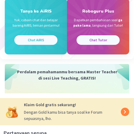
23 Juli 2024 11:54
Thanks:)
Tanya ke AiRIS
Roboguru Plus
Yuk, cobain chat dan belajar
Dapatkan pembahasan soal
ga
bareng AiRIS, teman pintarmu!
pake lama
, langsung dari Tutor!
Shelma A
Level 74
Chat AiRIS
Chat Tutor
23 Juli 2024 11:56
Jawaban terverifikasi
Iklan
ini yaa, semoga bermanfaat
Perdalam pemahamanmu bersama Master Teacher
di sesi Live Teaching, GRATIS!
Klaim Gold gratis sekarang!
Dengan Gold kamu bisa tanya soal ke Forum
sepuasnya, lho.
Pertanyaan serupa