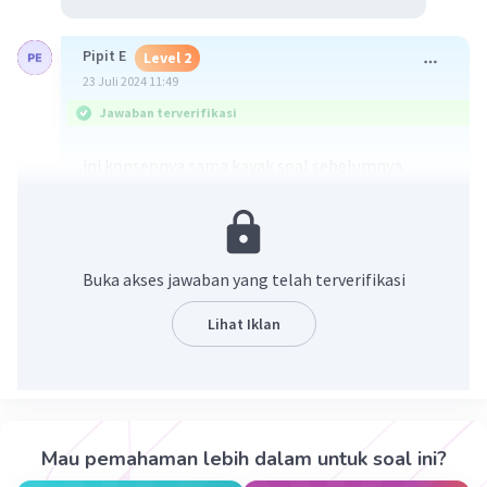
Pipit E
Level 2
23 Juli 2024 11:49
Jawaban terverifikasi
ini konsepnya sama kayak soal sebelumnya,
samakan dahulu jenisnya yaitu pecahan.
Buka akses jawaban yang telah terverifikasi
Lihat Iklan
·
0.0
(
0
)
Balas
Beri Rating
Mau pemahaman lebih dalam untuk soal ini?
Muhammad A
Level 100