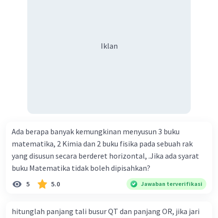
dalam truk adalah 1: 3. 9. Berdasarkan teks tersebut, jika
biaya setiap beras karung kecil adalah Rp7.500 dan karung
besar Rp14.000, berapakah biaya angkut semua beras yang
harus dibayar oleh Bu Vina? A. Rp2.540.000 C. Rp2.312.000 B.
Iklan
Rp2.475.000 D. Rp2.280.000
Ada berapa banyak kemungkinan menyusun 3 buku
matematika, 2 Kimia dan 2 buku fisika pada sebuah rak
yang disusun secara berderet horizontal, .Jika ada syarat
buku Matematika tidak boleh dipisahkan?
5
5.0
Jawaban terverifikasi
hitunglah panjang tali busur QT dan panjang OR, jika jari