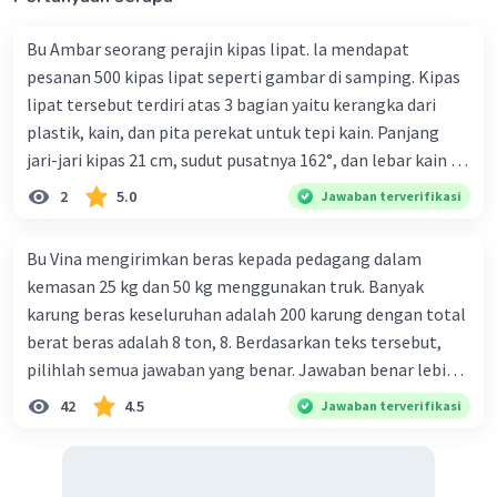
·
0.0
(
0
)
Balas
Beri Rating
Bu Ambar seorang perajin kipas lipat. la mendapat
pesanan 500 kipas lipat seperti gambar di samping. Kipas
lipat tersebut terdiri atas 3 bagian yaitu kerangka dari
plastik, kain, dan pita perekat untuk tepi kain. Panjang
jari-jari kipas 21 cm, sudut pusatnya 162°, dan lebar kain 14
cm. Biaya kerangka dan tali sebesar Rp1.800,00 per buah,
2
5.0
Jawaban terverifikasi
kain sebesar Rp40.000,00/m², dan pita perekat
Rp350,00/m. Kipas tersebut dijual dengan harga
Bu Vina mengirimkan beras kepada pedagang dalam
Rp6.500,00 per buah. Tentukan total keuntungan yang
kemasan 25 kg dan 50 kg menggunakan truk. Banyak
diperoleh Bu Ambar.
karung beras keseluruhan adalah 200 karung dengan total
berat beras adalah 8 ton, 8. Berdasarkan teks tersebut,
pilihlah semua jawaban yang benar. Jawaban benar lebih
dari satu. Banyak karung beras kemasan 25 kg adalah 50
42
4.5
Jawaban terverifikasi
buah. Banyak karung beras kemasan 50 kg adalah 150
buah. Total berat beras dalam kemasan 25 kg adalah 2
ton. Perbandingan berat beras kemasan 25 kg dan 50 kg