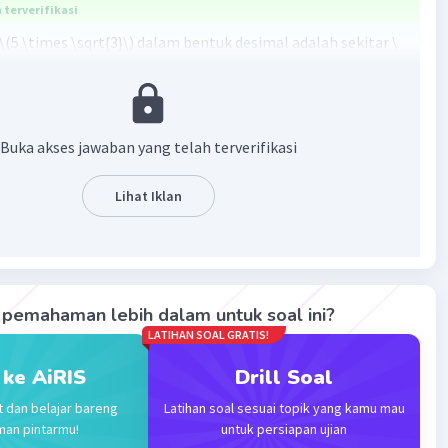
terverifikasi
 \(5 \times \sqrt{3}\) dalam bentuk desimal adalah sekitar \
1,732 = 8,660\). Jadi, nilainya adalah **8,660**.
·
0.0
(
0
)
Balas
ating
Buka akses jawaban yang telah terverifikasi
Level 70
Lihat Iklan
024 00:41
terverifikasi
0378
Iklan
pemahaman lebih dalam untuk soal ini?
LATIHAN SOAL GRATIS!
·
0.0
(
0
)
Balas
ating
 ke AiRIS
Drill Soal
t dan belajar bareng
Latihan soal sesuai topik yang kamu mau
man pintarmu!
untuk persiapan ujian