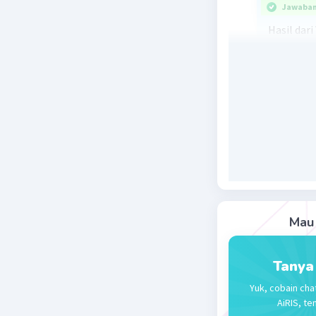
Jawaban 
Hasil dari
(5 \times 
Beri R
Azizah Z
28 Agustus 2
Jawaban 
8,660254
Mau 
Beri R
Tanya
Yuk, cobain cha
AiRIS, te