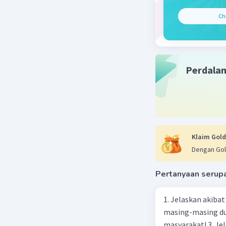
Ch
Perdala
Klaim Gold
Dengan Gol
Pertanyaan serup
1. Jelaskan akibat keber
masing-masing dua
masyarakat! 3. Jelaskan macam-macam konflik yang terjadi akibat