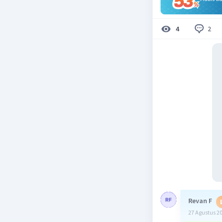
2
4
Revan F
27 Agustus 2