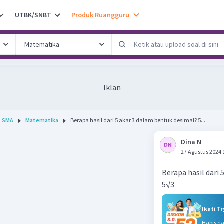
UTBK/SNBT
Produk Ruangguru
Iklan
SMA
Matematika
Berapa hasil dari 5 akar 3 dalam bentuk desimal? 5...
Dina N
27 Agustus 2024 
Berapa hasil dari
5√3
Ikuti T
Habis d