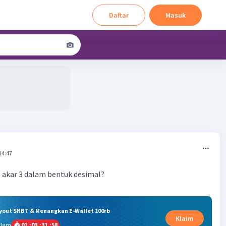
Daftar
Masuk
14:47
 5 akar 3 dalam bentuk desimal?
ryout SNBT & Menangkan E-Wallet 100rb
Klaim
alam
01
:
03
:
31
:
57