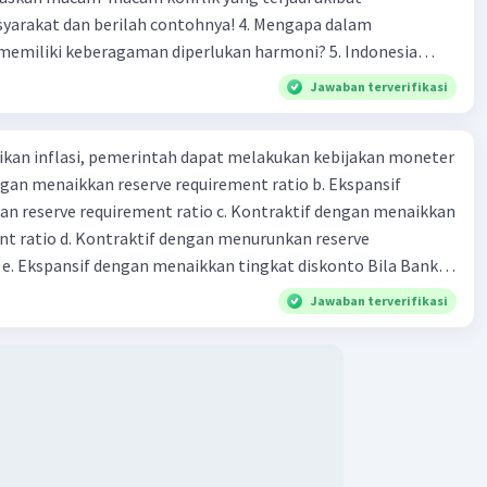
 dan berilah contohnya! 4. Mengapa dalam
liki keberagaman diperlukan harmoni? 5. Indonesia
yang kaya akan keberagaman baik dilihat dari agama, suku,
Jawaban terverifikasi
budaya. Berdasarkan pernyataan tersebut, apa yang dapat
tuk menjaga keberagaman supaya terhindar dari konflik?
kan inflasi, pemerintah dapat melakukan kebijakan moneter
dengan menaikkan reserve requirement ratio b. Ekspansif
n reserve requirement ratio c. Kontraktif dengan menaikkan
nt ratio d. Kontraktif dengan menurunkan reserve
. Ekspansif dengan menaikkan tingkat diskonto Bila Bank
n kebijakan moneter ekspansif, ceteris paribus maka .... a.
Jawaban terverifikasi
asi di mana bentuk kurva jumlah uang beredar (penawaran
iri bawah ke kanan atas b. Menimbulkan deflasi di mana bentuk
 beredar (penawaran uang) naik dari kiri bawah ke kanan atas
meningkat di mana bentuk kurva jumlah uang beredar
aik dari kiri bawah ke kanan atas d. Tingkat bunga turun di
 jumlah uang beredar (penawaran uang) naik dari kiri bawah
Tingkat bunga turun di mana bentuk kurva jumlah uang