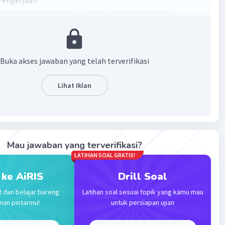
Pengerjaan
tan operasi matematika (perkalian dan pembagian
an sebelum penjumlahan dan pengurangan):
 12 : (-2) = -6
(-3) × 3 = -9
 -6 + 3 - (-9)
Buka akses jawaban yang telah terverifikasi
 + 3 + 9 = 6
abannya 6
Lihat Iklan
·
5.0
(
1
)
Balas
ating
Mau jawaban yang terverifikasi?
evel 64
LATIHAN SOAL GRATIS!
12:21
 ke AiRIS
Drill Soal
= 6
t dan belajar bareng
Latihan soal sesuai topik yang kamu mau
Iklan
man pintarmu!
untuk persiapan ujian
·
0.0
(
0
)
Balas
ating