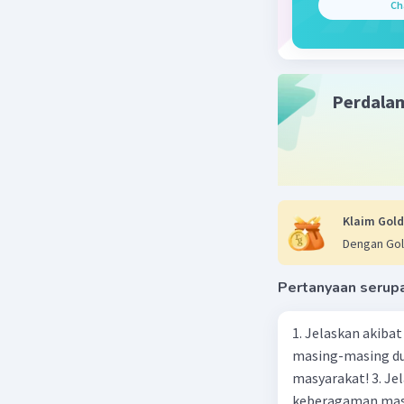
Ch
Perdala
Klaim Gold
Dengan Gol
Pertanyaan serup
1. Jelaskan akibat keber
masing-masing dua
masyarakat! 3. Jelaskan macam-macam konflik yang terjadi akibat
keberagaman masyarakat