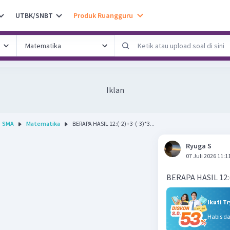
UTBK/SNBT
Produk Ruangguru
Iklan
SMA
Matematika
BERAPA HASIL 12:(-2)+3-(-3)*3...
Ryuga S
07 Juli 2026 11:1
BERAPA HASIL 12:(
Ikuti T
Habis d