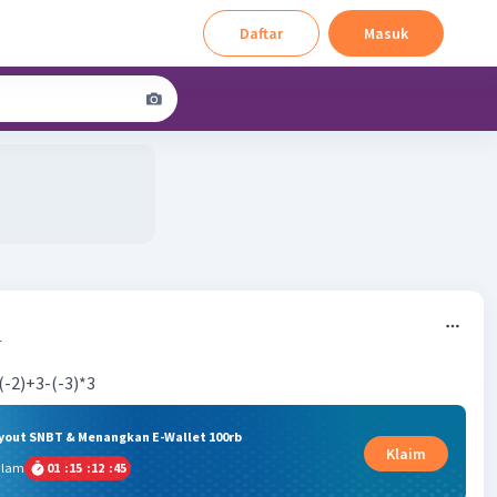
Daftar
Masuk
1
-2)+3-(-3)*3
ryout SNBT & Menangkan E-Wallet 100rb
Klaim
alam
01
:
15
:
12
:
45