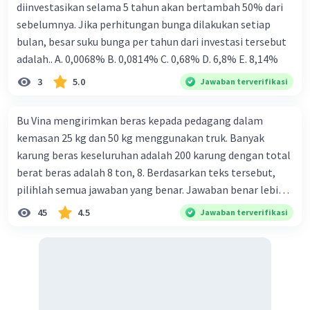
diinvestasikan selama 5 tahun akan bertambah 50% dari
sebelumnya. Jika perhitungan bunga dilakukan setiap
bulan, besar suku bunga per tahun dari investasi tersebut
adalah.. A. 0,0068% B. 0,0814% C. 0,68% D. 6,8% Ε. 8,14%
3
5.0
Jawaban terverifikasi
Bu Vina mengirimkan beras kepada pedagang dalam
kemasan 25 kg dan 50 kg menggunakan truk. Banyak
karung beras keseluruhan adalah 200 karung dengan total
berat beras adalah 8 ton, 8. Berdasarkan teks tersebut,
pilihlah semua jawaban yang benar. Jawaban benar lebih
dari satu. Banyak karung beras kemasan 25 kg adalah 50
45
4.5
Jawaban terverifikasi
buah. Banyak karung beras kemasan 50 kg adalah 150
buah. Total berat beras dalam kemasan 25 kg adalah 2
ton. Perbandingan berat beras kemasan 25 kg dan 50 kg
dalam truk adalah 1: 3. 9. Berdasarkan teks tersebut, jika
biaya setiap beras karung kecil adalah Rp7.500 dan karung