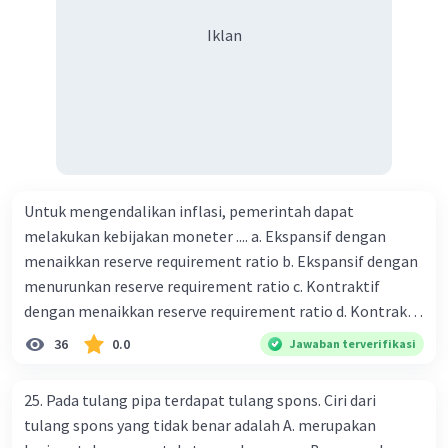
besar Rp14.000, berapakah biaya angkut semua beras yang
harus dibayar oleh Bu Vina? A. Rp2.540.000 C. Rp2.312.000 B.
Iklan
Rp2.475.000 D. Rp2.280.000
Untuk mengendalikan inflasi, pemerintah dapat
melakukan kebijakan moneter .... a. Ekspansif dengan
menaikkan reserve requirement ratio b. Ekspansif dengan
menurunkan reserve requirement ratio c. Kontraktif
dengan menaikkan reserve requirement ratio d. Kontraktif
dengan menurunkan reserve requirement ratio e.
36
0.0
Jawaban terverifikasi
Ekspansif dengan menaikkan tingkat diskonto Bila Bank
Indonesia melakukan kebijakan moneter ekspansif,
25. Pada tulang pipa terdapat tulang spons. Ciri dari
ceteris paribus maka .... a. Menimbulkan inflasi di mana
tulang spons yang tidak benar adalah A. merupakan
bentuk kurva jumlah uang beredar (penawaran uang) naik