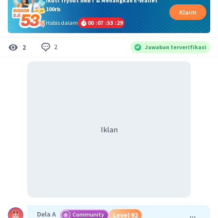
Ikuti Tryout SNBT & Menangkan E-Wallet
100rb
Klaim
Habis dalam
00
:
07
:
53
:
28
2
2
Jawaban terverifikasi
Iklan
Dela A
Community
Level 92