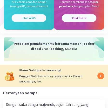
Iklan
Yuk, cobain chat dan belajar
Dapatkan pembahasan soal
ga
bareng AiRIS, teman pintarmu!
pake lama
, langsung dari Tutor!
Penjelasan :
Contoh adaptasi morfologi pada hewan yang
Chat AiRIS
Chat Tutor
pertama yaitu dengan burung. Lebih tepatnya
yaitu dengan bentuk paruh yang berfungsi untuk
mendapatkan makanan
Perdalam pemahamanmu bersama Master Teacher
·
0.0
(
0
)
Balas
Beri Rating
di sesi Live Teaching, GRATIS!
Klaim Gold gratis sekarang!
Dengan Gold kamu bisa tanya soal ke Forum
sepuasnya, lho.
Pertanyaan serupa
Dengan suku bunga majemuk, sejumlah uang yang