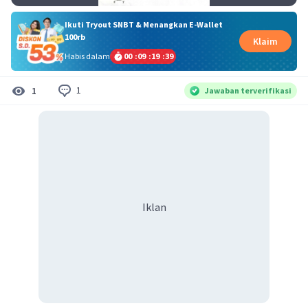
Ikuti Tryout SNBT & Menangkan E-Wallet
100rb
Klaim
Habis dalam
00
:
09
:
19
:
39
1
1
Jawaban terverifikasi
Iklan