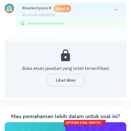
Riaarestiyana R
Level 8
09 Januari 2024 04:52
Jawaban terverifikasi
semoga membantu, ya!
Buka akses jawaban yang telah terverifikasi
Lihat Iklan
·
0.0
(
0
)
Balas
Beri Rating
Angeli A
Level 4
Mau pemahaman lebih dalam untuk soal ini?
09 Januari 2024 05:27
LATIHAN SOAL GRATIS!
makasii kak