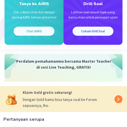
Tanya ke AiRIS
Drill Soal
Yuk, cobain chat dan belajar
Latihan soal sesuai topik yang
bareng AiRIS, teman pintarmu!
kamu mau untuk persiapan ujian
Chat AiRIS
Cobain Drill Soal
Iklan
Perdalam pemahamanmu bersama Master Teacher
di sesi Live Teaching, GRATIS!
Klaim Gold gratis sekarang!
Dengan Gold kamu bisa tanya soal ke Forum
sepuasnya, lho.
Pertanyaan serupa