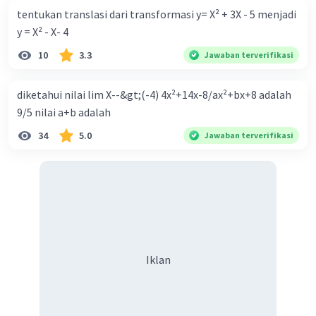
tentukan translasi dari transformasi y= X² + 3X - 5 menjadi
y = X² - X- 4
10
3.3
Jawaban terverifikasi
diketahui nilai lim X--&gt;(-4) 4x²+14x-8/ax²+bx+8 adalah
9/5 nilai a+b adalah
34
5.0
Jawaban terverifikasi
Iklan