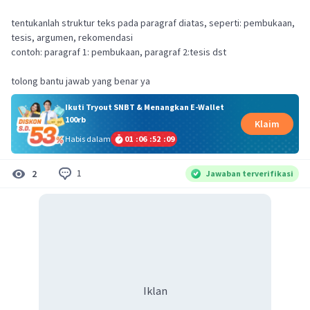
tentukanlah struktur teks pada paragraf diatas, seperti: pembukaan,
tesis, argumen, rekomendasi
contoh: paragraf 1: pembukaan, paragraf 2:tesis dst
tolong bantu jawab yang benar ya
Ikuti Tryout SNBT & Menangkan E-Wallet
100rb
Klaim
Habis dalam
01
:
06
:
52
:
08
1
2
Jawaban terverifikasi
Iklan