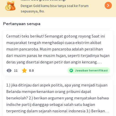
Dengan Gold kamu bisa tanya soal ke Forum
sepuasnya, lho.
Pertanyaan serupa
Cermati teks berikut! Semangat gotong royong Saat ini
Iklan
masyarakat tengah menghadapi cuaca ekstrim akibat
musim pancaroba. Musim pancaroba adalah perallihan
dari musim panas ke musim hujan, seperti terjadinya hujan
deras yang disertai dengan petir dan angin kencang.
Kondisi tersebut terjadi di berbagai daerah di indonesia.
11
0.0
Jawaban terverifikasi
Bahkan ada beberapa daerah yang dilanda angin puting
beliung. Bersyukur kejadian tersebut tidak menyebabkan
1.) jika ditinjau dari aspek politis, apa yang menjadi tujuan
jatuhnya korban jiwa walaupun kerugian materi yang
Belanda memperkenankan orang pribumi dapat
diderita cukup besar. Tindakan warga sekitar sangat cepat,
bersekolah? 2.) berikan argumen yang menyatakan bahwa
mereka segera membantu warga yang terkena dampak
indische partij dianggap sebagai salah satu bagian
bencana. Mereka juga secara swadaya menyediakan bahan-
terpenting dalam sejarah nasional indonesia 3.) Berikan
bahan bangunan dan tenaga untuk memperbaiki