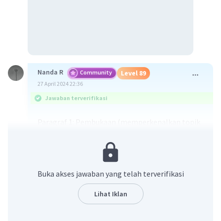
Nanda R
Community
Level 89
27 April 2024 22:36
Jawaban terverifikasi
Paragraf 1: Pembukaan (memperkenalkan topik
dan latar belakang peringatan Hari Sumpah
Pemuda)
Paragraf 2: Tesis (menyatakan pentingnya
semangat persatuan yang tercermin dalam
Buka akses jawaban yang telah terverifikasi
Sumpah Pemuda)
Paragraf 3: Argumen (menguraikan bagaimana
Lihat Iklan
semangat persatuan dalam Sumpah Pemuda
membantu mencapai kemerdekaan Indonesia)