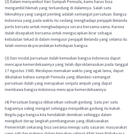
(2) Dalam menyambut Hari Sumpah Pemuda, kamu harus bisa
mengambil hikmah yang terkandung di dalamnya. Salah satu
hikmahnya yang sangat penting adalah semangat persatuan. Bangsa
Indonesia yang pada waktu itu sedang menghadapi penjajah Belanda
perlu bersatu untuk menghadapinya secara bersama-sama. Karena
itulah disepakati bersama untuk mengucapkan ikrar sebagai
kebulatan tekad di dalam mengusir penjajah Belanda yang selama itu
telah memorak-porandakan kehidupan bangsa.
(3) Dari modal persatuan itulah kemudian bangsa Indonesia dapat
mencapai kemerdekaannya yang telah diproklamasikan pada tanggal
17 Agustus 1945. Meskipun memakan waktu yang agak lama, dapat
dikatakan bahwa sumpah Pemuda yang dilandasi semangat
persatuan itulah yang merupakan senjata ampuh yang dapat
membawa bangsa Indonesia mencapai kemerdekaannya.
(4) Persatuan bangsa diibaratkan sebuah gedung. Satu per satu
bagiannya saling mengait sehingga menjadikan gedung itu kukuh.
Begitu juga bangsa kita hendaklah demikian sehingga dalam
mengikuti derap langkah pembangunan yang dilaksanakan
Pemerintah sekarang bisa seirama menuju satu sasaran: masyarakat
yang adil dan makmur dalam limpahan rahmat Allah Yang Mahakuasa.