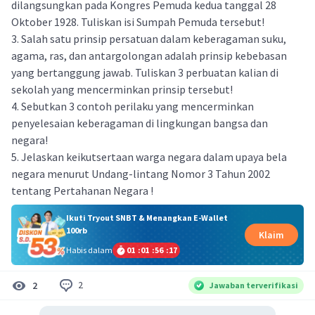
dilangsungkan pada Kongres Pemuda kedua tanggal 28
Oktober 1928. Tuliskan isi Sumpah Pemuda tersebut!
3. Salah satu prinsip persatuan dalam keberagaman suku,
agama, ras, dan antargolongan adalah prinsip kebebasan
yang bertanggung jawab. Tuliskan 3 perbuatan kalian di
sekolah yang mencerminkan prinsip tersebut!
4. Sebutkan 3 contoh perilaku yang mencerminkan
penyelesaian keberagaman di lingkungan bangsa dan
negara!
5. Jelaskan keikutsertaan warga negara dalam upaya bela
negara menurut Undang-lintang Nomor 3 Tahun 2002
tentang Pertahanan Negara !
Ikuti Tryout SNBT & Menangkan E-Wallet
100rb
Klaim
Habis dalam
01
:
01
:
56
:
17
2
2
Jawaban terverifikasi