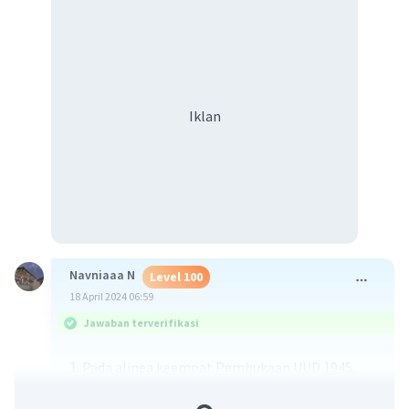
Iklan
Navniaaa N
Level 100
18 April 2024 06:59
Jawaban terverifikasi
1. Pada alinea keempat Pembukaan UUD 1945,
“… untuk membentuk suatu pemerintah negara