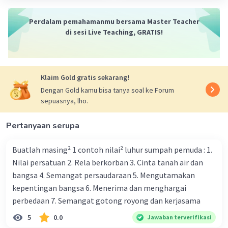
mengaku bertumpah darah yang satu, tanah air
Indonesia".
Perdalam pemahamanmu bersama Master Teacher
Kedua :
"Kami putra dan putri Indonesia
di sesi Live Teaching, GRATIS!
mengaku berbangsa yang satu, bangsa
Indonesia".
Ketiga :
"Kami putra dan putri Indonesia
Klaim Gold gratis sekarang!
menjunjung bahasa persatuan, bahasa
Indonesia".
Dengan Gold kamu bisa tanya soal ke Forum
sepuasnya, lho.
3.
-
Menghargai
dan Menghormati Teman.
Pertanyaan serupa
- Membantu Teman walau Berbeda Keyakinan
atau Suku.
Buatlah masing² 1 contoh nilai² luhur sumpah pemuda : 1.
- Menghindari Perundungan.
Nilai persatuan 2. Rela berkorban 3. Cinta tanah air dan
- Tidak Membedakan Teman.
bangsa 4. Semangat persaudaraan 5. Mengutamakan
- Menghargai
Perbedaan disekitar.
kepentingan bangsa 6. Menerima dan menghargai
- Tidak Mengganggu atau Berisik Saat ada teman
yang sedang Beribadah.
perbedaan 7. Semangat gotong royong dan kerjasama
- Menghargai Keberagaman
Budaya yang
5
0.0
Jawaban terverifikasi
dimiliki teman yang berbeda suku.