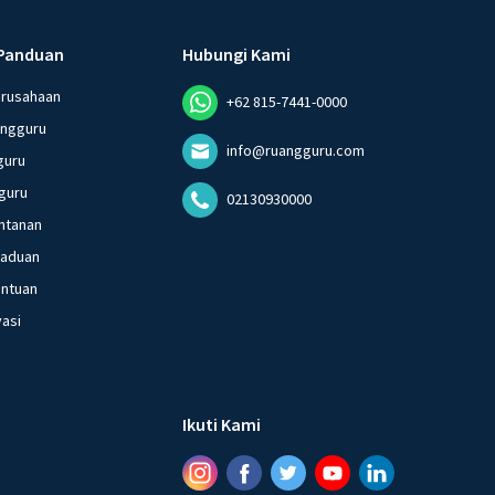
Panduan
Hubungi Kami
erusahaan
+62 815-7441-0000
angguru
info@ruangguru.com
guru
guru
02130930000
ntanan
gaduan
entuan
vasi
Ikuti Kami