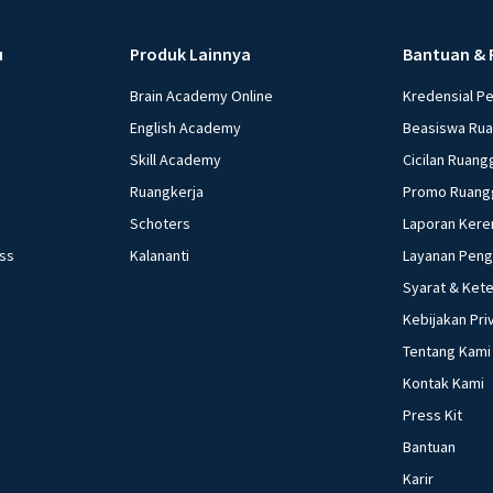
u
Produk Lainnya
Bantuan & 
Brain Academy Online
Kredensial P
English Academy
Beasiswa Ru
Skill Academy
Cicilan Ruang
Ruangkerja
Promo Ruang
Schoters
Laporan Kere
ess
Kalananti
Layanan Pen
Syarat & Ket
Kebijakan Pri
Tentang Kami
Kontak Kami
Press Kit
Bantuan
Karir