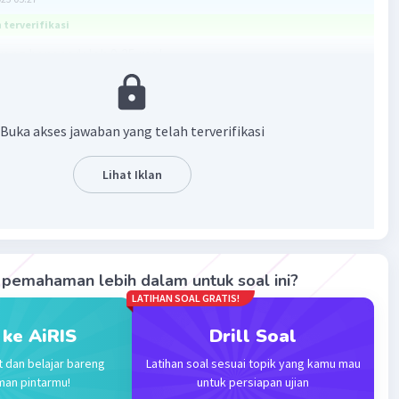
terverifikasi
ang benar adalah 0,25 mol.
mlah zat dalam ilmu kimia disebut mol. Satu mol
g jumlah partikel yang sama dengan jumlah partikel
Buka akses jawaban yang telah terverifikasi
ram C-12 yaitu 6,02×10²³ partikel. Jumlah partikel ini
ilangan avogadro.
Lihat Iklan
antara jumlah mol dengan jumlah partikel dapat
n sebagai berikut.
rtikel = mol × 6,02×10²³
rtikel = mol × 6,02×10²³
pemahaman lebih dalam untuk soal ini?
 partikel = mol × 6,02×10²³
LATIHAN SOAL GRATIS!
5 mol
 ke AiRIS
Drill Soal
yaknya mil O2 adalah 0,25 mol.
t dan belajar bareng
Latihan soal sesuai topik yang kamu mau
man pintarmu!
untuk persiapan ujian
·
0.0
(
0
)
Balas