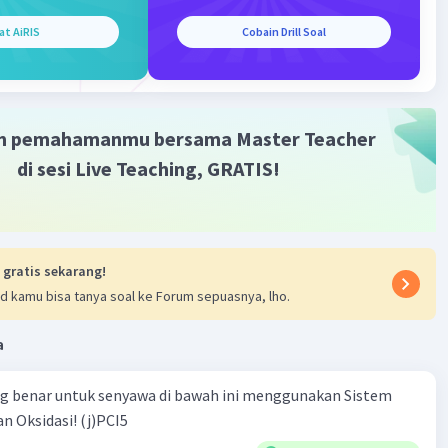
ating
at AiRIS
Cobain Drill Soal
m pemahamanmu bersama Master Teacher
di sesi Live Teaching, GRATIS!
Iklan
 gratis sekarang!
d kamu bisa tanya soal ke Forum sepuasnya, lho.
a
ng benar untuk senyawa di bawah ini menggunakan Sistem
n Oksidasi! (j)PCI5