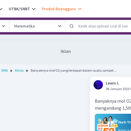
UTBK/SNBT
Produk Ruangguru
Iklan
SMA
Kimia
Banyaknya mol O2 yang terdapat dalam suatu sampel ...
Lewis L
06 Januari 2023 
Banyaknya mol O2
mengandung 1,505 
Ikuti T
Habis d