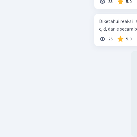
35
5.0
Diketahui reaksi :
c, d, dan e secara 
25
5.0