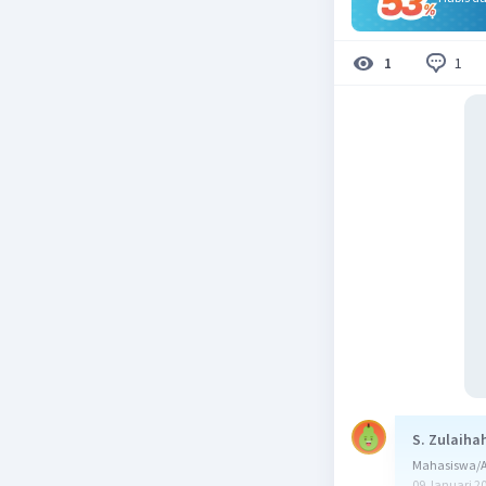
1
1
S. Zulaiha
Mahasiswa/Al
09 Januari 2