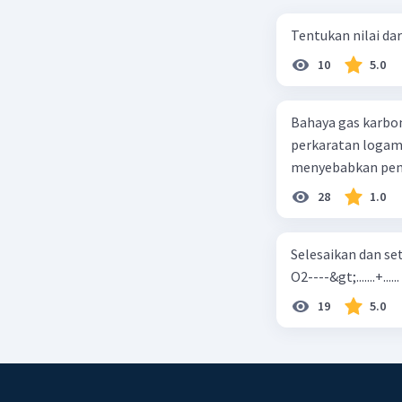
Tentukan nilai dar
10
5.0
Bahaya gas karbon mon
perkaratan logam b. mengurangi kadar CO2 di udara c. merusak lapisan ozon
28
1.0
Selesaikan dan seta
O2----&gt;.......+......
19
5.0