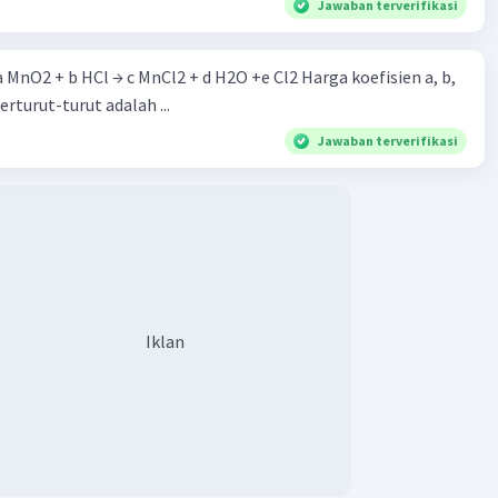
Jawaban terverifikasi
 a MnO2 + b HCl → c MnCl2 + d H2O +e Cl2 Harga koefisien a, b,
berturut-turut adalah ...
Jawaban terverifikasi
Iklan