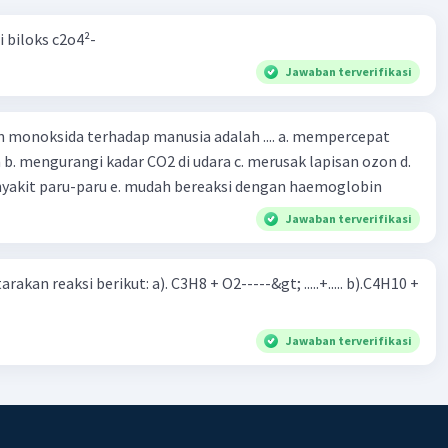
i biloks c2o4²-
Jawaban terverifikasi
oksida terhadap manusia adalah .... a. mempercepat
 d.
menyebabkan penyakit paru-paru e. mudah bereaksi dengan haemoglobin
Jawaban terverifikasi
rakan reaksi berikut: a). C3H8 + O2-----&gt; .....+..... b).C4H10 +
Jawaban terverifikasi