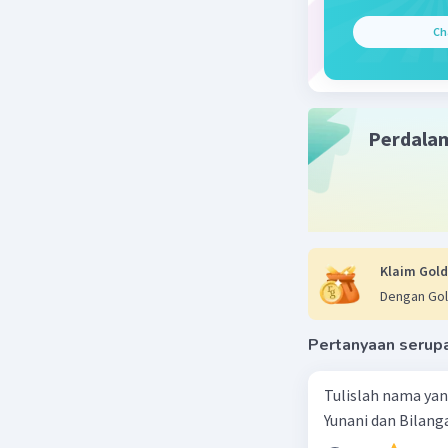
Beri R
Ch
Perdala
Klaim Gold
Dengan Gol
Pertanyaan serup
Tulislah nama ya
Yunani dan Bilanga