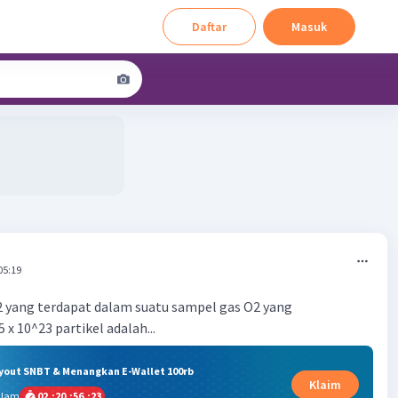
Daftar
Masuk
05:19
 yang terdapat dalam suatu sampel gas O2 yang
x 10^23 partikel adalah...
ryout SNBT & Menangkan E-Wallet 100rb
Klaim
alam
02
:
20
:
56
:
23