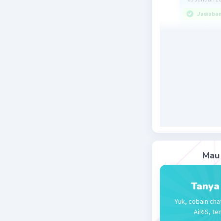
Jawaban 
Jawaban y
Satuan ju
mengandun
dalam 12 g
disebut b
Hubungan 
dinyataka
Jumlah pa
Jumlah pa
Mau 
1,505×10²³
mol = 0,2
Tanya
Jadi, ban
Yuk, cobain cha
AiRIS, te