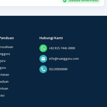
Jawaban terverifikasi
Panduan
Hubungi Kami
erusahaan
+62 815-7441-0000
angguru
info@ruangguru.com
guru
guru
02130930000
ntanan
gaduan
entuan
vasi