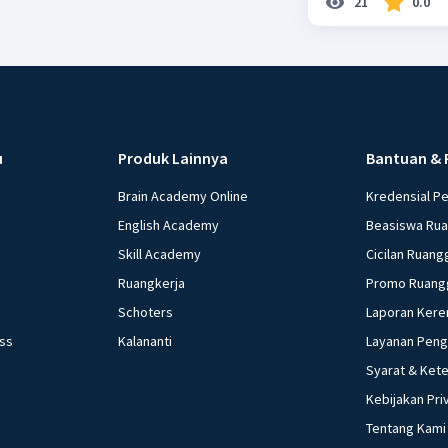
21
0.0
u
Produk Lainnya
Bantuan & 
Brain Academy Online
Kredensial P
English Academy
Beasiswa Ru
Skill Academy
Cicilan Ruang
Ruangkerja
Promo Ruang
Schoters
Laporan Kere
ess
Kalananti
Layanan Pen
Syarat & Ket
Kebijakan Pri
Tentang Kami