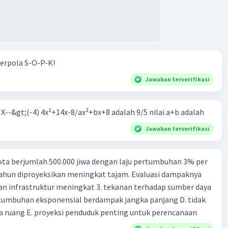
erpola S-O-P-K!
Jawaban terverifikasi
m X--&gt;(-4) 4x²+14x-8/ax²+bx+8 adalah 9/5 nilai a+b adalah
Jawaban terverifikasi
ta berjumlah 500.000 jiwa dengan laju pertumbuhan 3% per
tahun diproyeksikan meningkat tajam. Evaluasi dampaknya
an infrastruktur meningkat 3. tekanan terhadap sumber daya
tumbuhan eksponensial berdampak jangka panjang D. tidak
 ruang E. proyeksi penduduk penting untuk perencanaan