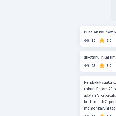
Buatlah kalimat b
12
5.0
diketahui nilai li
35
5.0
Penduduk suatu ko
tahun. Dalam 20 
adalah A. kebutuh
bertambah C. per
memengaruhi tata