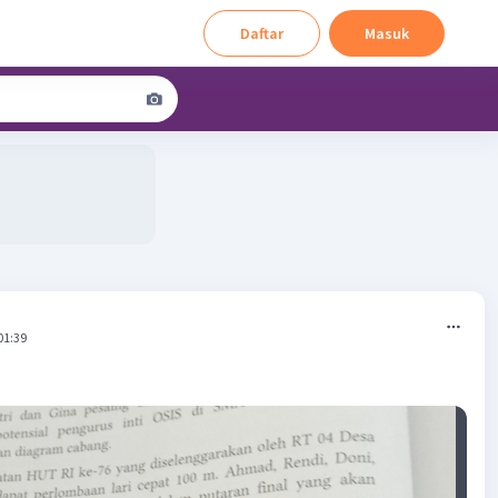
Daftar
Masuk
01:39