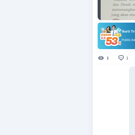
Ikuti T
Habis d
1
1