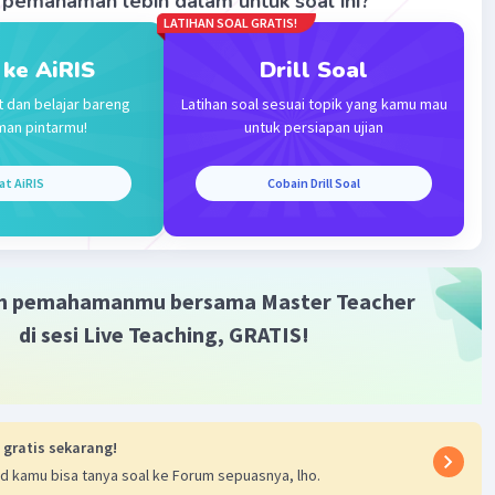
pemahaman lebih dalam untuk soal ini?
LATIHAN SOAL GRATIS!
 ke AiRIS
Drill Soal
t dan belajar bareng
Latihan soal sesuai topik yang kamu mau
Iklan
man pintarmu!
untuk persiapan ujian
at AiRIS
Cobain Drill Soal
m pemahamanmu bersama Master Teacher
di sesi Live Teaching, GRATIS!
 gratis sekarang!
d kamu bisa tanya soal ke Forum sepuasnya, lho.