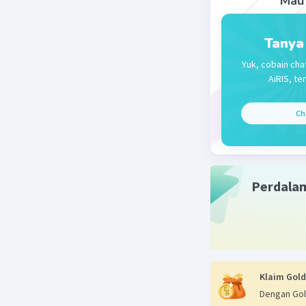
Mau 
Tanya
Yuk, cobain cha
AiRIS, te
Ch
Perdala
Klaim Gold
Dengan Gol