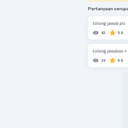
Pertanyaan serup
tolong jawab pls
42
5.0
tolong jawaban +
19
5.0