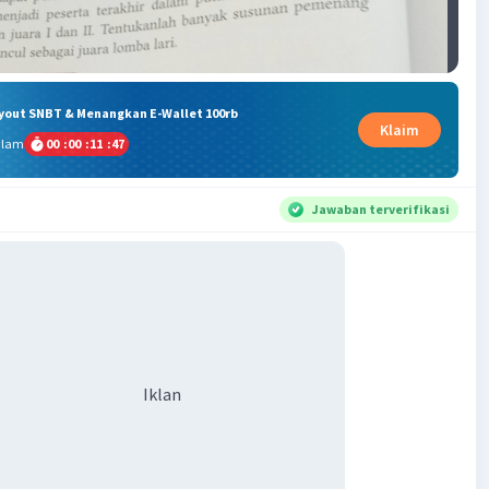
ryout SNBT & Menangkan E-Wallet 100rb
Klaim
alam
00
:
00
:
11
:
46
Jawaban terverifikasi
Iklan