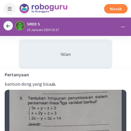
Masuk
SRDD S
13 Januari 2024 15:17
Iklan
Pertanyaan
bantuin dong yang bisa🙏