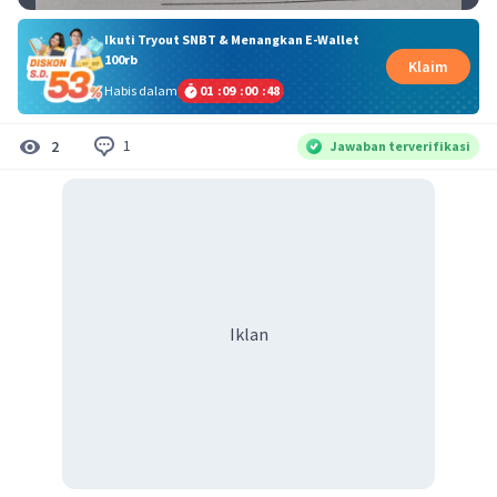
Ikuti Tryout SNBT & Menangkan E-Wallet
100rb
Klaim
Habis dalam
01
:
09
:
00
:
48
1
2
Jawaban terverifikasi
Iklan