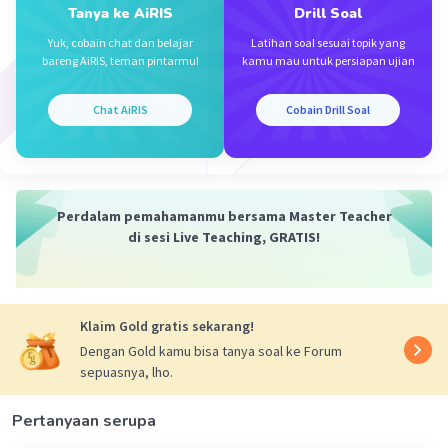
Tanya ke AiRIS
Drill Soal
Yuk, cobain chat dan belajar
Latihan soal sesuai topik yang
Iklan
bareng AiRIS, teman pintarmu!
kamu mau untuk persiapan ujian
Chat AiRIS
Cobain Drill Soal
Perdalam pemahamanmu bersama Master Teacher
di sesi Live Teaching, GRATIS!
Klaim Gold gratis sekarang!
Dengan Gold kamu bisa tanya soal ke Forum
sepuasnya, lho.
Pertanyaan serupa