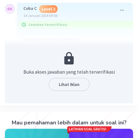
Coba C
Level 2
14 Januari 2024 09:58
Jawaban terverifikasi
jawaban tertera pada foto
Buka akses jawaban yang telah terverifikasi
Lihat Iklan
·
5.0
(
1
)
Balas
Beri Rating
Mau pemahaman lebih dalam untuk soal ini?
LATIHAN SOAL GRATIS!