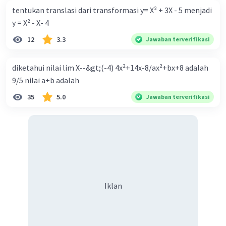
tentukan translasi dari transformasi y= X² + 3X - 5 menjadi
y = X² - X- 4
12
3.3
Jawaban terverifikasi
diketahui nilai lim X--&gt;(-4) 4x²+14x-8/ax²+bx+8 adalah
9/5 nilai a+b adalah
35
5.0
Jawaban terverifikasi
Iklan