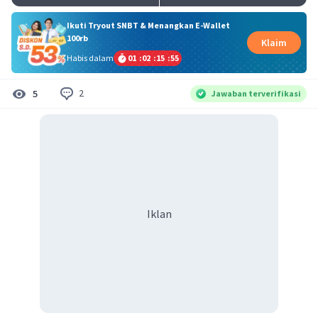
Ikuti Tryout SNBT & Menangkan E-Wallet
100rb
Klaim
Habis dalam
01
:
02
:
15
:
54
2
5
Jawaban terverifikasi
Iklan