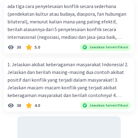
ada tiga cara penyelesaian konflik secara sederhana
·
0.0
(
0
)
Balas
Beri Rating
Iklan
(pendekatan kultur atau budaya, diaspora, fan hubungan
bilateral), menurut kalian mana yang paling efektif,
berilah alasannya dari 5 penyelesaian konflik secara
internasional (negosiasi, mediasi dan jasa-jasa baik,
konsiliasi, penyelidikan, dan penyelesaian di bawah
30
5.0
Jawaban terverifikasi
naungan organisasi PBB), menurut kalian mana yang
paling efektif, berilah alasannya
1. Jelaskan akibat keberagaman masyarakat Indonesia! 2.
Jelaskan dan berilah masing-masing dua contoh akibat
positif dari konflik yang terjadi dalam masyarakat! 3.
Jelaskan macam-macam konflik yang terjadi akibat
keberagaman masyarakat dan berilah contohnya! 4.
Mengapa dalam masyarakat yang memiliki keberagaman
38
4.0
Jawaban terverifikasi
diperlukan harmoni? 5. Indonesia merupakan negara yang
kaya akan keberagaman baik dilihat dari agama, suku, ras,
bahasa, dan budaya. Berdasarkan pernyataan tersebut,
apa yang dapat kalian lakukan untuk menjaga