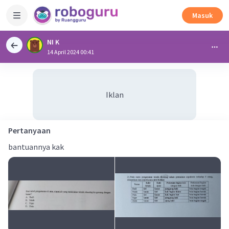
Masuk
NI K
14 April 2024 00:41
Iklan
Pertanyaan
bantuannya kak