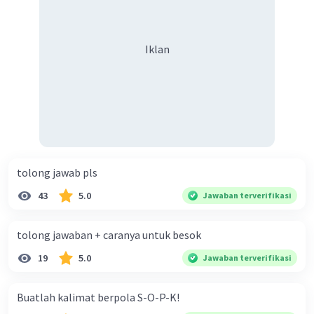
keberagaman supaya terhindar dari konflik?
Iklan
tolong jawab pls
43
5.0
Jawaban terverifikasi
tolong jawaban + caranya untuk besok
19
5.0
Jawaban terverifikasi
Buatlah kalimat berpola S-O-P-K!