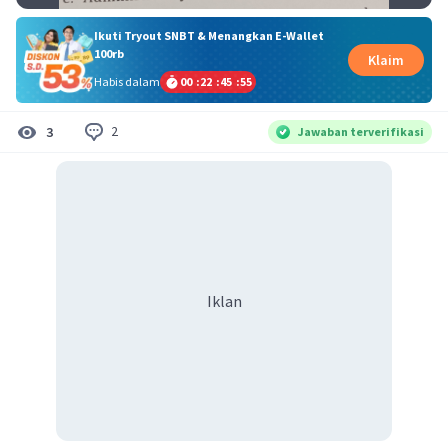
Ikuti Tryout SNBT & Menangkan E-Wallet
100rb
Klaim
Habis dalam
00
:
22
:
45
:
54
2
3
Jawaban terverifikasi
Iklan