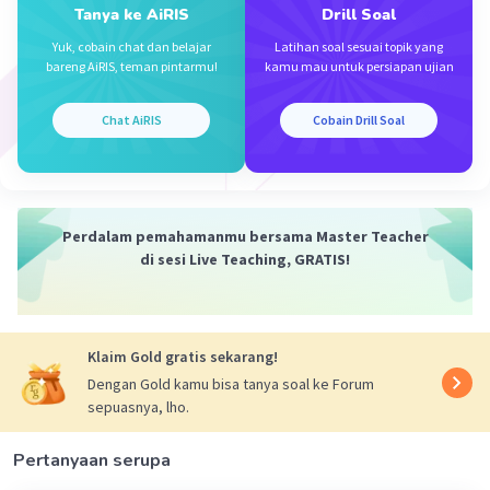
Tanya ke AiRIS
Drill Soal
·
0.0
(
0
)
Balas
Beri Rating
Yuk, cobain chat dan belajar
Latihan soal sesuai topik yang
bareng AiRIS, teman pintarmu!
kamu mau untuk persiapan ujian
Kenn K
Level 51
12 November 2023 12:54
Chat AiRIS
Cobain Drill Soal
A.menambah daya tarik masyarakat terhadap
makanan
Iklan
Perdalam pemahamanmu bersama Master Teacher
·
5.0
(
1
)
Balas
Beri Rating
di sesi Live Teaching, GRATIS!
Klaim Gold gratis sekarang!
Dengan Gold kamu bisa tanya soal ke Forum
sepuasnya, lho.
Pertanyaan serupa