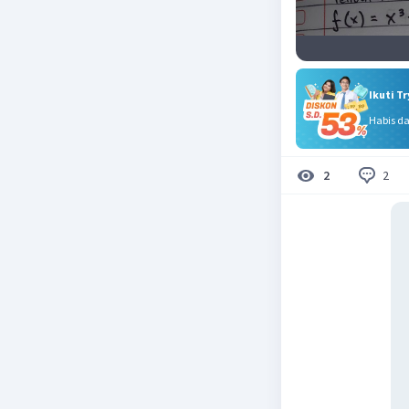
Ikuti T
Habis d
2
2