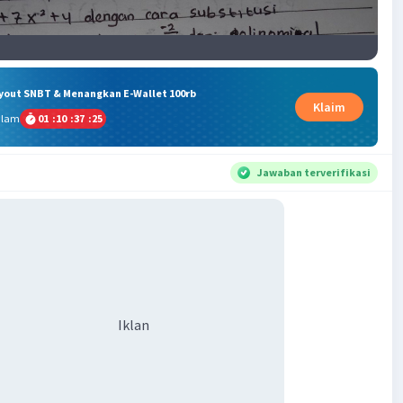
ryout SNBT & Menangkan E-Wallet 100rb
Klaim
alam
01
:
10
:
37
:
25
Jawaban terverifikasi
Iklan