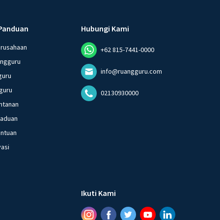
Panduan
Hubungi Kami
erusahaan
+62 815-7441-0000
angguru
info@ruangguru.com
guru
guru
02130930000
ntanan
gaduan
entuan
vasi
Ikuti Kami