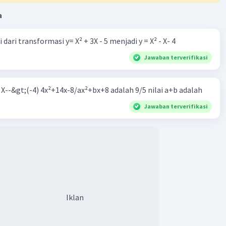
a
dari transformasi y= X² + 3X - 5 menjadi y = X² - X- 4
Jawaban terverifikasi
m X--&gt;(-4) 4x²+14x-8/ax²+bx+8 adalah 9/5 nilai a+b adalah
Jawaban terverifikasi
Iklan