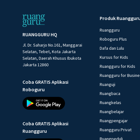
Produk Ruanggur
Ruangguru
RUANGGURU HQ
Roboguru Plus
Jl. Dr. Saharjo No.161, Manggarai
Dafa dan Lulu
Selatan, Tebet, Kota Jakarta
Kursus for Kids
Selatan, Daerah Khusus Ibukota
Jakarta 12860
Ruangguru for Kids
Ruangguru for Busin
Coba GRATIS Aplikasi
Ruanguji
Roboguru
Ruangbaca
Ruangkelas
Ruangbelajar
Ruangpengajar
Coba GRATIS Aplikasi
Ruangguru Privat
Ruangguru
Ruangpeduli