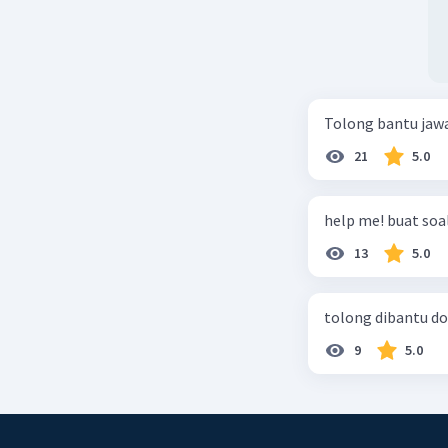
Tolong bantu jaw
21
5.0
help me! buat soal
13
5.0
tolong dibantu do
9
5.0