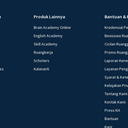
u
Produk Lainnya
Bantuan & 
Brain Academy Online
Kredensial P
English Academy
Beasiswa Ru
Skill Academy
Cicilan Ruang
Ruangkerja
Promo Ruang
Schoters
Laporan Kere
ess
Kalananti
Layanan Pen
Syarat & Ket
Kebijakan Pri
Tentang Kami
Kontak Kami
Press Kit
Bantuan
Karir