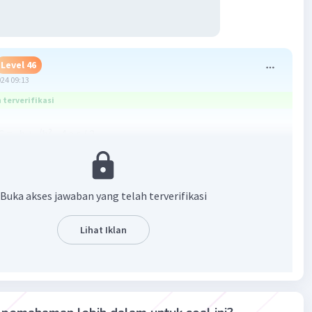
Level 46
024 09:13
terverifikasi
= -b ± √b² - 4.a.c / 2
Buka akses jawaban yang telah terverifikasi
Lihat Iklan
·
0.0
(
0
)
Balas
ating