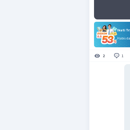
Ikuti T
Habis d
1
2