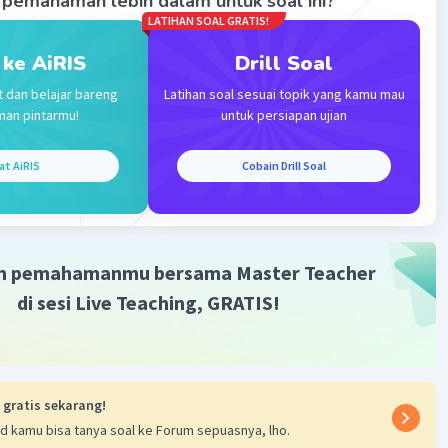
pemahaman lebih dalam untuk soal ini?
LATIHAN SOAL GRATIS!
 ke AiRIS
Drill Soal
t dan belajar bareng
Latihan soal sesuai topik yang kamu mau
man pintarmu!
untuk persiapan ujian
Iklan
at AiRIS
Cobain Drill Soal
m pemahamanmu bersama Master Teacher
di sesi Live Teaching, GRATIS!
 gratis sekarang!
d kamu bisa tanya soal ke Forum sepuasnya, lho.