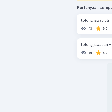
Pertanyaan serup
tolong jawab pls
43
5.0
tolong jawaban +
19
5.0