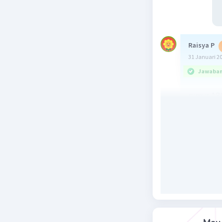
Raisya P
31 Januari 2
Jawaban 
rumus ABC 
Beri R