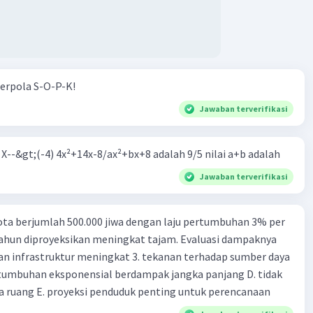
erpola S-O-P-K!
Jawaban terverifikasi
m X--&gt;(-4) 4x²+14x-8/ax²+bx+8 adalah 9/5 nilai a+b adalah
Jawaban terverifikasi
ta berjumlah 500.000 jiwa dengan laju pertumbuhan 3% per
tahun diproyeksikan meningkat tajam. Evaluasi dampaknya
an infrastruktur meningkat 3. tekanan terhadap sumber daya
tumbuhan eksponensial berdampak jangka panjang D. tidak
 ruang E. proyeksi penduduk penting untuk perencanaan