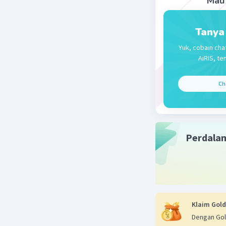
Mau 
Tanya
Yuk, cobain cha
AiRIS, te
Ch
Perdala
Klaim Gold
Dengan Gol