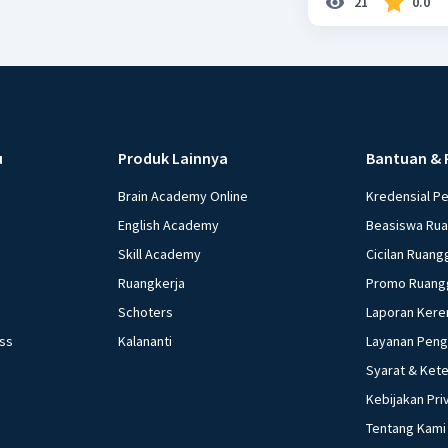
21
0.0
u
Produk Lainnya
Bantuan & 
Brain Academy Online
Kredensial P
English Academy
Beasiswa Ru
Skill Academy
Cicilan Ruang
Ruangkerja
Promo Ruang
Schoters
Laporan Kere
ess
Kalananti
Layanan Pen
Syarat & Ket
Kebijakan Pri
Tentang Kami