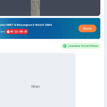
ryout SNBT & Menangkan E-Wallet 100rb
Klaim
alam
00
:
21
:
09
:
07
Jawaban terverifikasi
Iklan