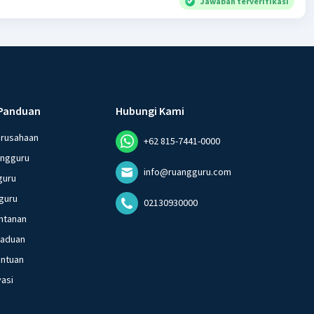
Jawaban terverifikasi
Panduan
Hubungi Kami
erusahaan
+62 815-7441-0000
angguru
info@ruangguru.com
guru
guru
02130930000
ntanan
gaduan
entuan
vasi