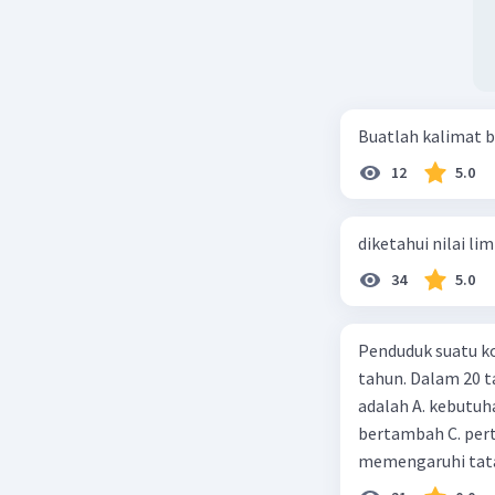
Buatlah kalimat b
12
5.0
diketahui nilai li
34
5.0
Penduduk suatu ko
tahun. Dalam 20 
adalah A. kebutuh
bertambah C. per
memengaruhi tata