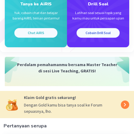
Tanya ke AiRIS
Drill Soal
Yuk, cobain chat dan belajar
Latihan soal sesuai topik yang
bareng AiRIS, teman pintarmu!
kamu mau untuk persiapan ujian
Chat AiRIS
Cobain Drill Soal
Perdalam pemahamanmu bersama Master Teacher
di sesi Live Teaching, GRATIS!
Klaim Gold gratis sekarang!
Dengan Gold kamu bisa tanya soal ke Forum
sepuasnya, lho.
Pertanyaan serupa