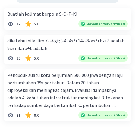
Buatlah kalimat berpola S-O-P-K!
12
5.0
Jawaban terverifikasi
diketahui nilai lim X--&gt;(-4) 4x²+14x-8/ax²+bx+8 adalah
9/5 nilai a+b adalah
35
5.0
Jawaban terverifikasi
Penduduk suatu kota berjumlah 500.000 jiwa dengan laju
pertumbuhan 3% per tahun. Dalam 20 tahun
diproyeksikan meningkat tajam. Evaluasi dampaknya
adalah A. kebutuhan infrastruktur meningkat 3. tekanan
terhadap sumber daya bertambah C. pertumbuhan
eksponensial berdampak jangka panjang D. tidak
21
0.0
Jawaban terverifikasi
memengaruhi tata ruang E. proyeksi penduduk penting
untuk perencanaan