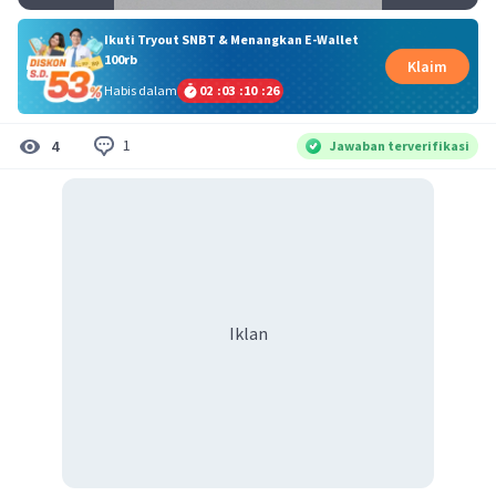
Ikuti Tryout SNBT & Menangkan E-Wallet
100rb
Klaim
Habis dalam
02
:
03
:
10
:
26
1
4
Jawaban terverifikasi
Iklan