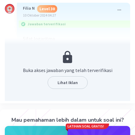
Filia N
Level 30
10 Oktober 2024 04:27
Jawaban terverifikasi
Sifat logaritma
a log b/c = a log b - a log c
4log 6/25 = 4log 6 - 4log 25
·
0.0
(
0
)
Balas
Beri Rating
Buka akses jawaban yang telah terverifikasi
Lihat Iklan
Iklan
Mau pemahaman lebih dalam untuk soal ini?
LATIHAN SOAL GRATIS!