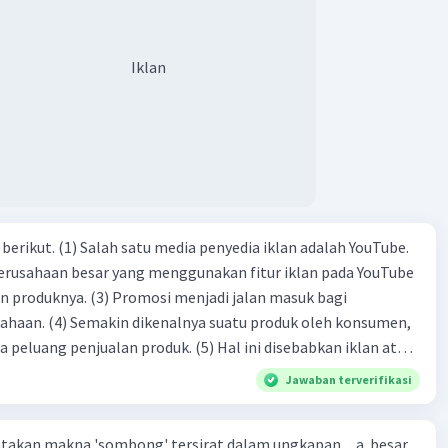
ngenalan topik D. tema E. judul
Iklan
dia iklan adalah YouTube.
 perusahaan besar yang menggunakan fitur iklan pada YouTube
si menjadi jalan masuk bagi
produk oleh konsumen,
jualan produk. (5) Hal ini disebabkan iklan atau
n cara untuk mengenalkan produk perusahaan kepada
Jawaban terverifikasi
-(4)-(1)-
an makna 'sombong' tersirat dalam ungkapan.... a. besar
(4)-(2)