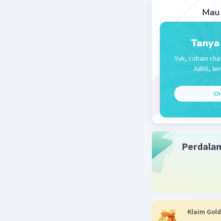
Mau 
Tanya
Yuk, cobain cha
AiRIS, te
Ch
Perdala
Klaim Gold