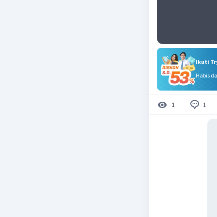
Ikuti T
Habis d
1
1