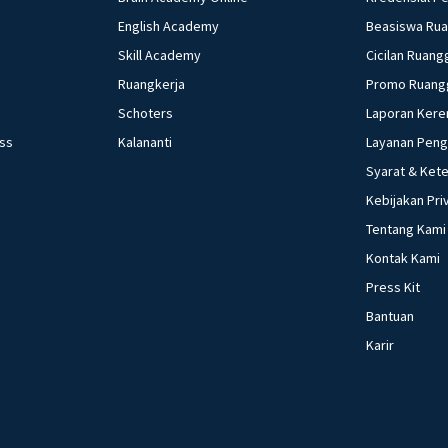
English Academy
Beasiswa Ru
Skill Academy
Cicilan Ruang
Ruangkerja
Promo Ruang
Schoters
Laporan Kere
ess
Kalananti
Layanan Pen
Syarat & Ket
Kebijakan Pri
Tentang Kami
Kontak Kami
Press Kit
Bantuan
Karir