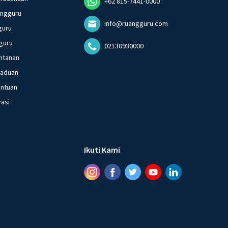
+62 815-7441-0000
angguru
info@ruangguru.com
guru
guru
02130930000
ntanan
gaduan
entuan
vasi
Ikuti Kami