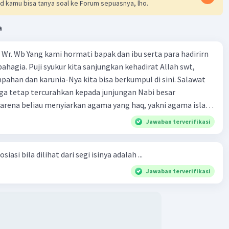
d kamu bisa tanya soal ke Forum sepuasnya, lho.
a
Wr. Wb Yang kami hormati bapak dan ibu serta para hadirirn
ahagia. Puji syukur kita sanjungkan kehadirat Allah swt,
pahan dan karunia-Nya kita bisa berkumpul di sini. Salawat
ga tetap tercurahkan kepada junjungan Nabi besar
rena beliau menyiarkan agama yang haq, yakni agama islam,
i oleh Allah swt. Semoga kita sekalian termasuk ke dalam
Jawaban terverifikasi
erkahi. Amin ya rabbal alamin. Hadirin sekalian yang
 amat penting sekali jiwa sosial untuk diterapkan di
siasi bila dilihat dari segi isinya adalah ...
ga, sanak saudara, bahkan juga di masyarakat luas. Karena
l, maka terjalinlah di antara kita saling tolong-menolong,
Jawaban terverifikasi
 Sehngga orang-orang yang butuh akan pertolongan kita,
t berikut! Puji syukur kita
rat Allah swt, karena dengan limpahan karuniaNya kita bisa
. Kalimat tersebut termasuk …. A. salam pembuka B. ucapan