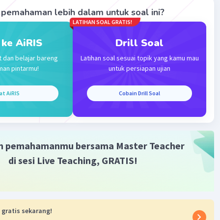
pemahaman lebih dalam untuk soal ini?
LATIHAN SOAL GRATIS!
Iklan
 ke AiRIS
Drill Soal
t dan belajar bareng
Latihan soal sesuai topik yang kamu mau
man pintarmu!
untuk persiapan ujian
at AiRIS
Cobain Drill Soal
m pemahamanmu bersama Master Teacher
di sesi Live Teaching, GRATIS!
 gratis sekarang!