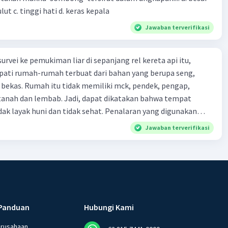
kepala b. besar mulut c. tinggi hati d. keras kepala
Jawaban terverifikasi
urvei ke pemukiman liar di sepanjang rel kereta api itu,
ti rumah-rumah terbuat dari bahan yang berupa seng,
 bekas. Rumah itu tidak memiliki mck, pendek, pengap,
tanah dan lembab. Jadi, dapat dikatakan bahwa tempat
huni dan tidak sehat. Penalaran yang digunakan
ebut adalah . . . .
Jawaban terverifikasi
Panduan
Hubungi Kami
erusahaan