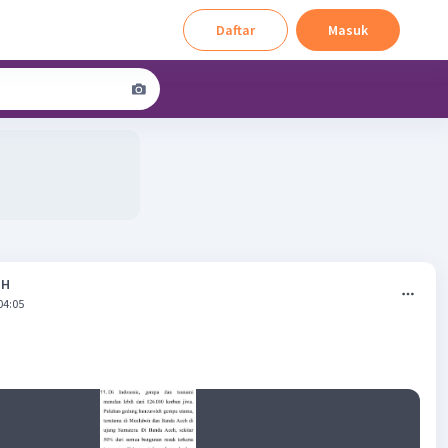
Daftar
Masuk
 H
04:05