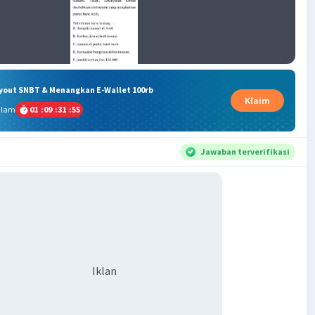
ryout SNBT & Menangkan E-Wallet 100rb
Klaim
alam
01
:
09
:
31
:
54
Jawaban terverifikasi
Iklan