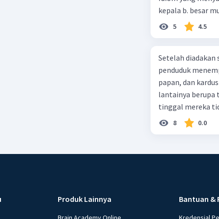
5
4.5
Setelah diadakan s
penduduk menempa
papan, dan kardus
lantainya berupa 
tinggal mereka tidak layak 
dalam paragraf ters
8
0.0
u
Produk Lainnya
Bantuan & 
Brain Academy Online
Kredensial P