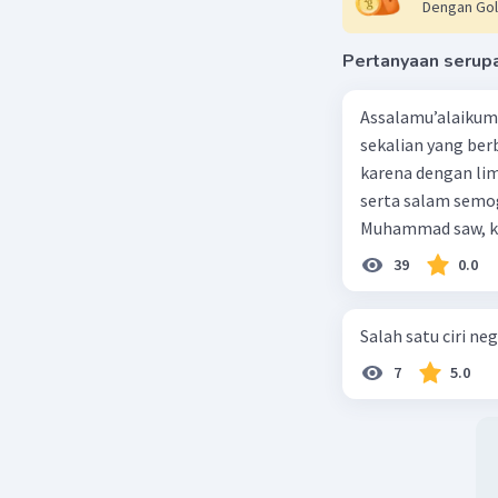
Dengan Gol
Pertanyaan serup
Assalamu’alaikum 
sekalian yang berb
karena dengan lim
serta salam semo
Muhammad saw, ka
agama yang dirida
39
0.0
umat-Nya yang dib
berbahagia! Dirasa
Salah satu ciri nego
lingkungan keluar
dengan jiwa sosia
7
5.0
dan kasih sayang.
akan mendapatkan haq-Nya. Perhatikan kalima
sanjungkan kehadi
berkumpul di sini