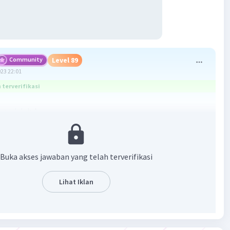
Community
Level 89
023 22:01
terverifikasi
a adalah A.
da teks tersebut memberi informasi mengenai korban jiwa
akan akibat dari tsunami Aceh.
Buka akses jawaban yang telah terverifikasi
·
0.0
(
0
)
Balas
ating
Lihat Iklan