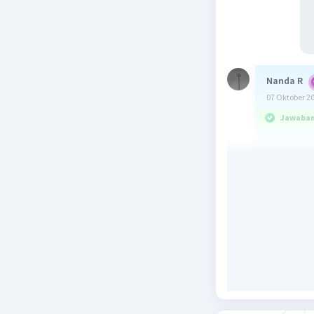
Nanda R
07 Oktober 2
Jawaban 
jawabanny
karena pa
dan kerus
Beri R