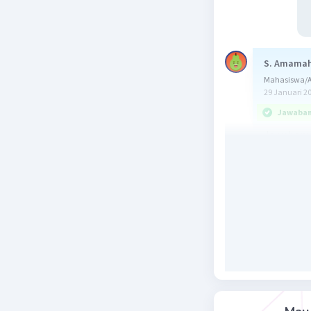
S. Amama
Mahasiswa/Al
29 Januari 2
Jawaban 
Jawaban: [