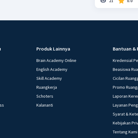
21
0.0
u
Produk Lainnya
Bantuan & 
Brain Academy Online
Kredensial P
English Academy
Beasiswa Ru
Skill Academy
Cicilan Ruang
Ruangkerja
Promo Ruang
Schoters
Laporan Kere
ess
Kalananti
Layanan Pen
Syarat & Ket
Kebijakan Pri
Tentang Kami