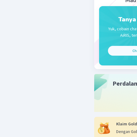
Mau 
Beri R
Tanya
Kezia A
L
Yuk, cobain cha
02 Februari 2
AiRIS, te
Ez mah
Ch
Beri R
Perdala
Klaim Gold
Dengan Gol