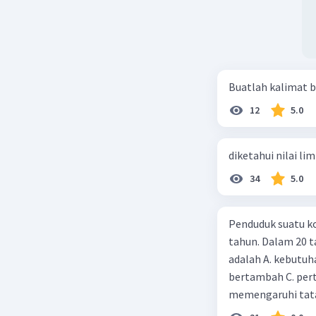
Buatlah kalimat b
12
5.0
diketahui nilai li
34
5.0
Penduduk suatu ko
tahun. Dalam 20 
adalah A. kebutuh
bertambah C. per
memengaruhi tata