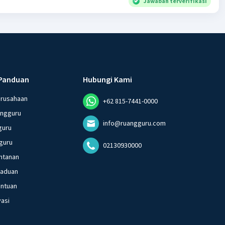
Jawaban terverifikasi
Panduan
Hubungi Kami
erusahaan
+62 815-7441-0000
angguru
info@ruangguru.com
guru
guru
02130930000
ntanan
gaduan
entuan
vasi