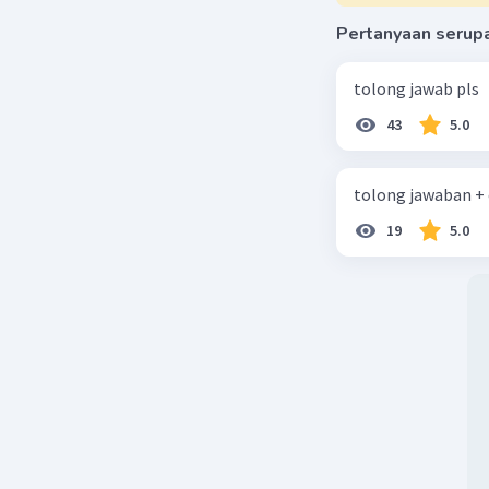
Pertanyaan serup
tolong jawab pls
43
5.0
tolong jawaban +
19
5.0