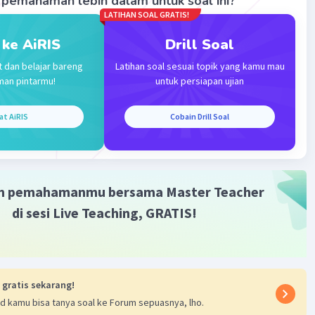
pemahaman lebih dalam untuk soal ini?
·
0.0
(
0
)
Balas
ating
LATIHAN SOAL GRATIS!
 ke AiRIS
Drill Soal
evel 29
t dan belajar bareng
Latihan soal sesuai topik yang kamu mau
024 08:36
man pintarmu!
untuk persiapan ujian
at AiRIS
Cobain Drill Soal
Iklan
·
0.0
(
0
)
Balas
ating
m pemahamanmu bersama Master Teacher
di sesi Live Teaching, GRATIS!
 gratis sekarang!
d kamu bisa tanya soal ke Forum sepuasnya, lho.