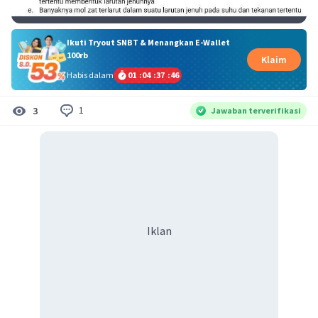
Ikuti Tryout SNBT & Menangkan E-Wallet
100rb
Klaim
Habis dalam
01
:
04
:
37
:
45
1
3
Jawaban terverifikasi
Iklan