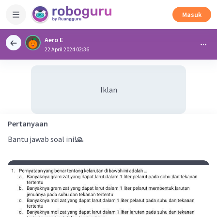
Masuk
Aero E
22 April 2024 02:36
Iklan
Pertanyaan
Bantu jawab soal ini!🙏