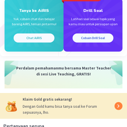
Tanya ke AiRIS
Drill Soal
Yuk, cobain chat dan belajar
Latihan soal sesuai topik yang
bareng AiRIS, teman pintarmu!
kamu mau untuk persiapan ujian
Iklan
Chat AiRIS
Cobain Drill Soal
Perdalam pemahamanmu bersama Master Teacher
di sesi Live Teaching, GRATIS!
Klaim Gold gratis sekarang!
Dengan Gold kamu bisa tanya soal ke Forum
sepuasnya, lho.
Pertanyaan serupa