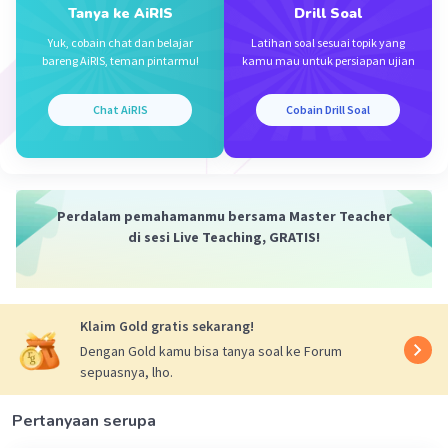
Tanya ke AiRIS
Drill Soal
Yuk, cobain chat dan belajar
Latihan soal sesuai topik yang
bareng AiRIS, teman pintarmu!
kamu mau untuk persiapan ujian
Iklan
Chat AiRIS
Cobain Drill Soal
Perdalam pemahamanmu bersama Master Teacher
di sesi Live Teaching, GRATIS!
Klaim Gold gratis sekarang!
Dengan Gold kamu bisa tanya soal ke Forum
sepuasnya, lho.
Pertanyaan serupa