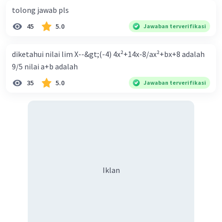
tolong jawab pls
45
5.0
Jawaban terverifikasi
diketahui nilai lim X--&gt;(-4) 4x²+14x-8/ax²+bx+8 adalah
9/5 nilai a+b adalah
35
5.0
Jawaban terverifikasi
Iklan