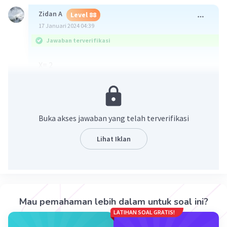
Zidan A
Level 88
17 Januari 2024 04:39
Jawaban terverifikasi
X= 2
Y= 2
Buka akses jawaban yang telah terverifikasi
Lihat Iklan
·
1.0
(
1
)
Balas
Beri Rating
Mau pemahaman lebih dalam untuk soal ini?
LATIHAN SOAL GRATIS!