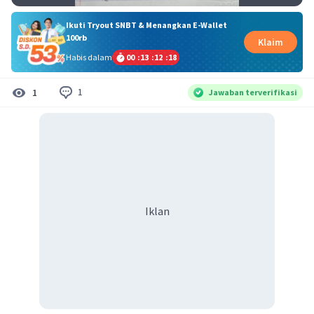
Ikuti Tryout SNBT & Menangkan E-Wallet
100rb
Klaim
Habis dalam
00
:
13
:
12
:
18
1
1
Jawaban terverifikasi
Iklan