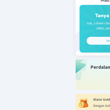
Mau 
Tanya
Yuk, cobain cha
AiRIS, te
Ch
Perdala
Klaim Gold
Dengan Gol