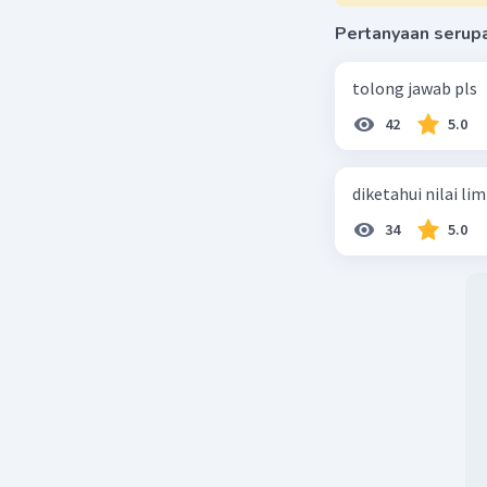
Pertanyaan serup
tolong jawab pls
42
5.0
diketahui nilai li
34
5.0