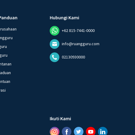
Panduan
Hubungi Kami
erusahaan
+62 815-7441-0000
angguru
info@ruangguru.com
guru
guru
02130930000
ntanan
gaduan
entuan
vasi
Ikuti Kami