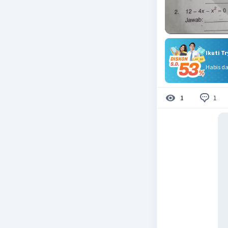
Ikuti T
Habis d
1
1