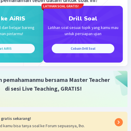
pemahaman lebih dalam untuk soal ini?
LATIHAN SOAL GRATIS!
 ke AiRIS
Drill Soal
t dan belajar bareng
Latihan soal sesuai topik yang kamu mau
man pintarmu!
untuk persiapan ujian
Iklan
at AiRIS
Cobain Drill Soal
m pemahamanmu bersama Master Teacher
di sesi Live Teaching, GRATIS!
 gratis sekarang!
d kamu bisa tanya soal ke Forum sepuasnya, lho.