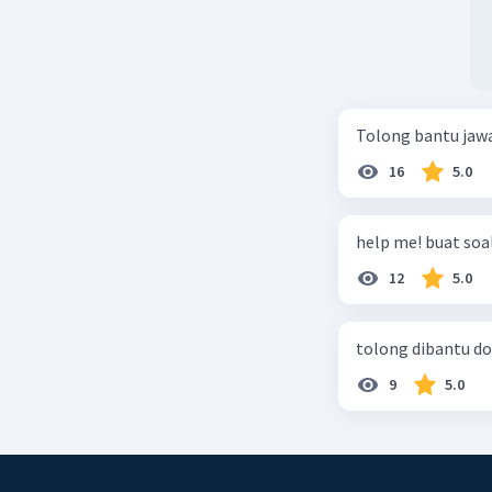
Tolong bantu jaw
16
5.0
help me! buat soal
12
5.0
tolong dibantu do
9
5.0