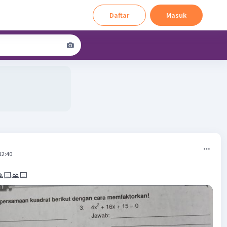
Daftar
Masuk
12:40
🙏🏻🙏🏻