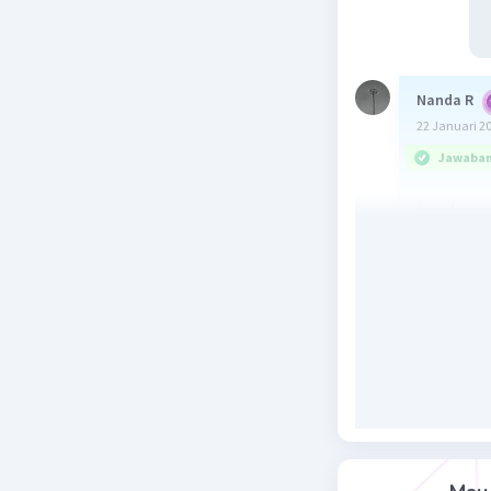
Nanda R
22 Januari 2
Jawaban 
jawabann
Beri R