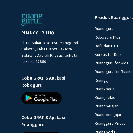
Produk Ruanggur
Ruangguru
RUANGGURU HQ
Roboguru Plus
Jl. Dr. Saharjo No.161, Manggarai
Dafa dan Lulu
Selatan, Tebet, Kota Jakarta
Kursus for Kids
Selatan, Daerah Khusus Ibukota
Jakarta 12860
Ruangguru for Kids
Ruangguru for Busin
Coba GRATIS Aplikasi
Ruanguji
Roboguru
Ruangbaca
Ruangkelas
Ruangbelajar
Ruangpengajar
Coba GRATIS Aplikasi
Ruangguru Privat
Ruangguru
Ruangpeduli