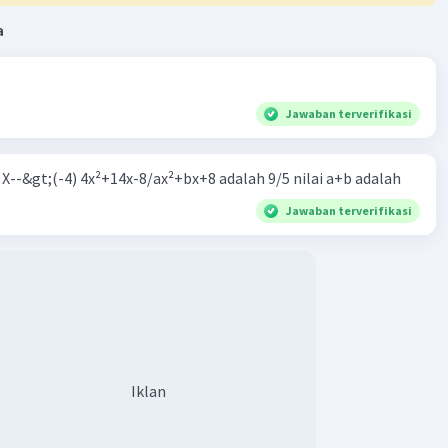
a
Jawaban terverifikasi
m X--&gt;(-4) 4x²+14x-8/ax²+bx+8 adalah 9/5 nilai a+b adalah
Jawaban terverifikasi
Iklan