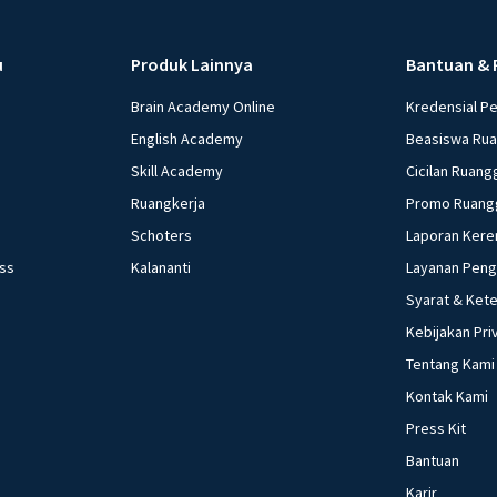
u
Produk Lainnya
Bantuan & 
Brain Academy Online
Kredensial P
English Academy
Beasiswa Ru
Skill Academy
Cicilan Ruang
Ruangkerja
Promo Ruang
Schoters
Laporan Kere
ess
Kalananti
Layanan Pen
Syarat & Ket
Kebijakan Pri
Tentang Kami
Kontak Kami
Press Kit
Bantuan
Karir