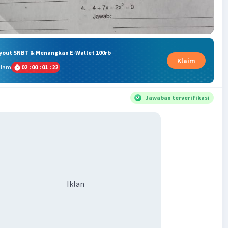
ryout SNBT & Menangkan E-Wallet 100rb
Klaim
alam
02
:
00
:
01
:
21
Jawaban terverifikasi
Iklan