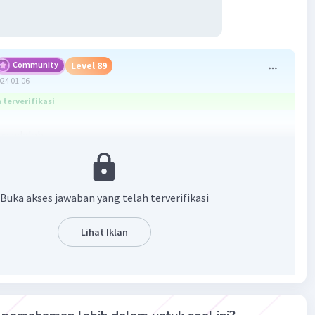
Community
Level 89
024 01:06
terverifikasi
ya adalah
Buka akses jawaban yang telah terverifikasi
Lihat Iklan
·
5.0
(
1
)
Balas
ating