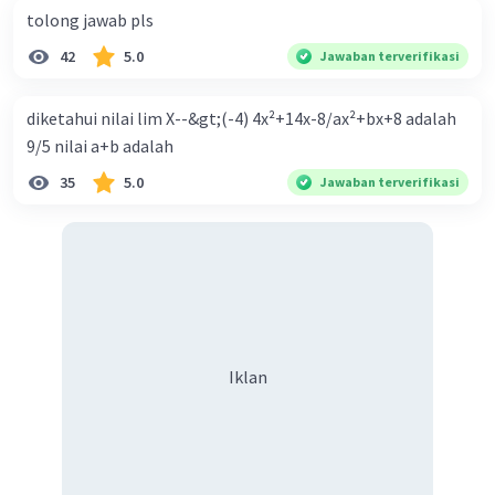
tolong jawab pls
42
5.0
Jawaban terverifikasi
diketahui nilai lim X--&gt;(-4) 4x²+14x-8/ax²+bx+8 adalah
9/5 nilai a+b adalah
35
5.0
Jawaban terverifikasi
Iklan