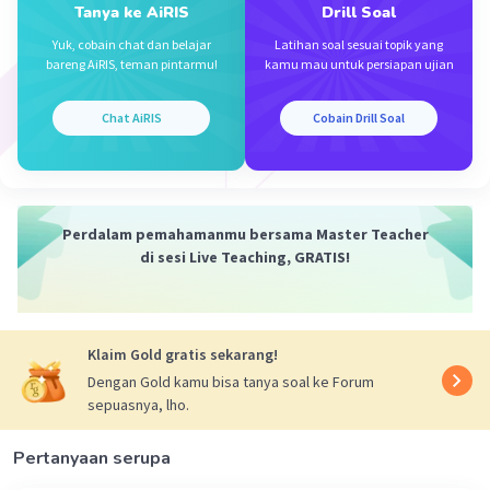
Tanya ke AiRIS
Drill Soal
·
0.0
(
0
)
Balas
Beri Rating
Yuk, cobain chat dan belajar
Latihan soal sesuai topik yang
bareng AiRIS, teman pintarmu!
kamu mau untuk persiapan ujian
Chat AiRIS
Cobain Drill Soal
Perdalam pemahamanmu bersama Master Teacher
di sesi Live Teaching, GRATIS!
Klaim Gold gratis sekarang!
Dengan Gold kamu bisa tanya soal ke Forum
sepuasnya, lho.
Pertanyaan serupa