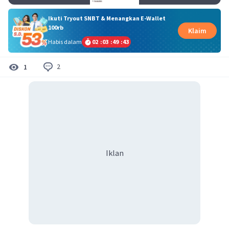
Ikuti Tryout SNBT & Menangkan E-Wallet
100rb
Klaim
Habis dalam
02
:
03
:
49
:
42
2
1
Iklan