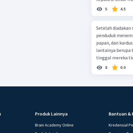
5
4.5
Setelah diadakan s
penduduk menempa
papan, dan kardus
lantainya berupa 
tinggal mereka tidak layak 
dalam paragraf ters
8
0.0
u
Produk Lainnya
Bantuan & 
Brain Academy Online
Kredensial P