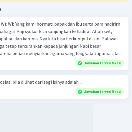
a
Wr. Wb Yang kami hormati bapak dan ibu serta para hadirirn
ahagia. Puji syukur kita sanjungkan kehadirat Allah swt,
pahan dan karunia-Nya kita bisa berkumpul di sini. Salawat
ga tetap tercurahkan kepada junjungan Nabi besar
rena beliau menyiarkan agama yang haq, yakni agama islam,
i oleh Allah swt. Semoga kita sekalian termasuk ke dalam
Jawaban terverifikasi
erkahi. Amin ya rabbal alamin. Hadirin sekalian yang
 amat penting sekali jiwa sosial untuk diterapkan di
siasi bila dilihat dari segi isinya adalah ...
ga, sanak saudara, bahkan juga di masyarakat luas. Karena
l, maka terjalinlah di antara kita saling tolong-menolong,
Jawaban terverifikasi
 Sehngga orang-orang yang butuh akan pertolongan kita,
t berikut! Puji syukur kita
rat Allah swt, karena dengan limpahan karuniaNya kita bisa
. Kalimat tersebut termasuk …. A. salam pembuka B. ucapan
ngenalan topik D. tema E. judul