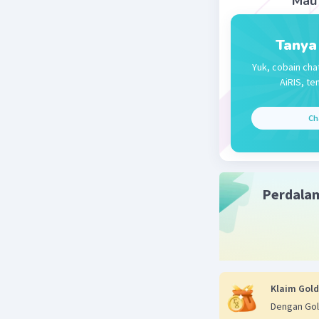
Mau 
Beri R
Tanya
Khoirunnis
Yuk, cobain cha
20 November 
AiRIS, te
jawabanny
Ch
Beri R
Perdala
Klaim Gold
Dengan Gol