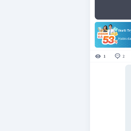
Ikuti T
Habis d
2
1