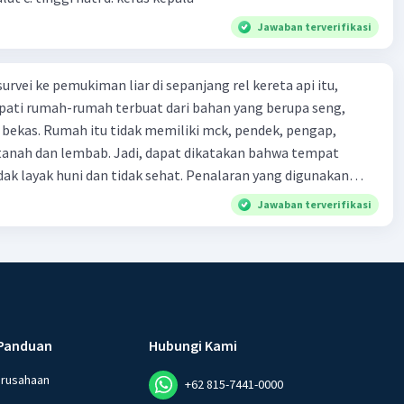
Jawaban terverifikasi
urvei ke pemukiman liar di sepanjang rel kereta api itu,
ti rumah-rumah terbuat dari bahan yang berupa seng,
 bekas. Rumah itu tidak memiliki mck, pendek, pengap,
tanah dan lembab. Jadi, dapat dikatakan bahwa tempat
huni dan tidak sehat. Penalaran yang digunakan
ebut adalah . . . .
Jawaban terverifikasi
Panduan
Hubungi Kami
erusahaan
+62 815-7441-0000