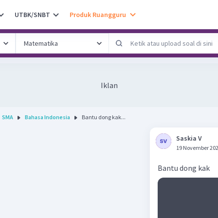
UTBK/SNBT
Produk Ruangguru
Iklan
SMA
Bahasa Indonesia
Bantu dong kak...
Saskia V
19 November 202
Bantu dong kak