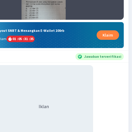
ryout SNBT & Menangkan E-Wallet 100rb
Klaim
alam
01
:
05
:
31
:
34
Jawaban terverifikasi
Iklan