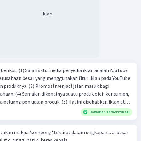
Iklan
dia iklan adalah YouTube.
 perusahaan besar yang menggunakan fitur iklan pada YouTube
si menjadi jalan masuk bagi
produk oleh konsumen,
jualan produk. (5) Hal ini disebabkan iklan atau
n cara untuk mengenalkan produk perusahaan kepada
Jawaban terverifikasi
-(4)-(1)-
an makna 'sombong' tersirat dalam ungkapan.... a. besar
(4)-(2)
kepala b. besar mulut c. tinggi hati d. keras kepala