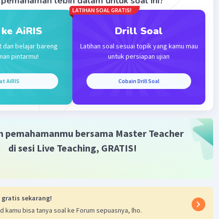
pemahaman lebih dalam untuk soal ini?
·
0.0
(
0
)
Balas
ating
LATIHAN SOAL GRATIS!
 ke AiRIS
Drill Soal
a N
Level 14
t dan belajar bareng
Latihan soal sesuai topik yang kamu mau
2023 09:15
man pintarmu!
untuk persiapan ujian
a opsi C. 3 dan 4
at AiRIS
Cobain Drill Soal
Iklan
·
0.0
(
0
)
Balas
ating
m pemahamanmu bersama Master Teacher
di sesi Live Teaching, GRATIS!
 gratis sekarang!
d kamu bisa tanya soal ke Forum sepuasnya, lho.