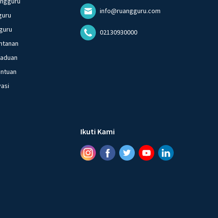
angguru
info@ruangguru.com
guru
guru
02130930000
ntanan
gaduan
entuan
vasi
Ikuti Kami