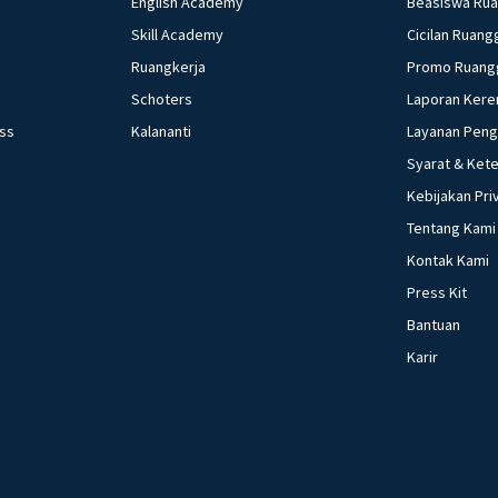
English Academy
Beasiswa Ru
Skill Academy
Cicilan Ruang
Ruangkerja
Promo Ruang
Schoters
Laporan Kere
ess
Kalananti
Layanan Pen
Syarat & Ket
Kebijakan Pri
Tentang Kami
Kontak Kami
Press Kit
Bantuan
Karir