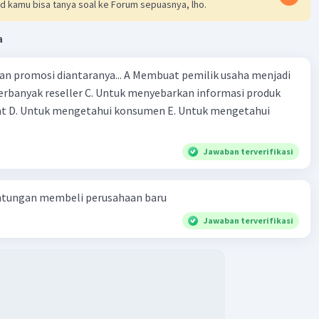
han-bahan di atas, masih banyak lagi bahan anyaman yang
d kamu bisa tanya soal ke Forum sepuasnya, lho.
unakan, seperti jerami, kulit, dan kertas. Pemilihan bahan
g pada kebutuhan dan preferensi Anda dalam menciptakan
a
ang diinginkan.
iantaranya... A Membuat pemilik usaha menjadi
·
5.0
(
1
)
Balas
ating
erbanyak reseller C. Untuk menyebarkan informasi produk
t D. Untuk mengetahui konsumen E. Untuk mengetahui
Level 83
Jawaban terverifikasi
2023 17:43
ntungan membeli perusahaan baru
Iklan
Jawaban terverifikasi
·
0.0
(
0
)
Balas
ating