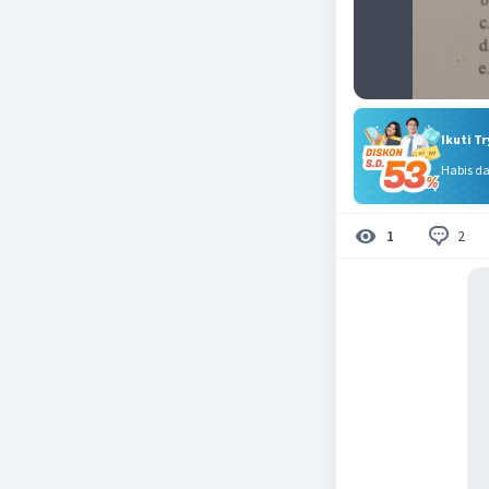
Ikuti T
Habis d
2
1