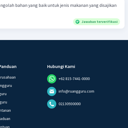
engolah bahan yang baik untuk jenis makanan yang disajikan
Jawaban terverifikasi
Panduan
Hubungi Kami
erusahaan
+62 815-7441-0000
angguru
info@ruangguru.com
guru
guru
02130930000
ntanan
gaduan
entuan