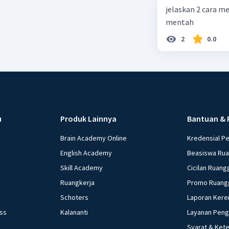
jelaskan 2 cara m
mentah
2
0.0
u
Produk Lainnya
Bantuan & 
Brain Academy Online
Kredensial P
English Academy
Beasiswa Ru
Skill Academy
Cicilan Ruang
Ruangkerja
Promo Ruang
Schoters
Laporan Kere
ess
Kalananti
Layanan Pen
Syarat & Ket