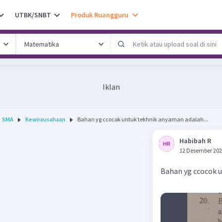
UTBK/SNBT
Produk Ruangguru
Iklan
SMA
Kewirausahaan
Bahan yg ccocok untuk tekhnik anyaman adalah...
Habibah R
12 Desember 202
Bahan yg ccocok 