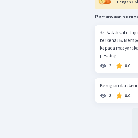
Selain ba
Dengan Gol
dapat dig
tergantun
Pertanyaan serup
anyaman y
35. Salah satu tujuan promosi d
Beri R
terkenal B. Memp
kepada masyaraka
pesaing
ZADIN O
3
0.0
16 Desember 
kulit
Kerugian dan keu
3
0.0
Beri R