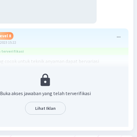
evel 8
2023 15:22
terverifikasi
g cocok untuk teknik anyaman dapat bervariasi
g pada jenis anyaman yang ingin Anda buat. Beberapa
g umum digunakan untuk teknik anyaman antara lain:
 Bambu adalah bahan yang sering digunakan dalam
Buka akses jawaban yang telah terverifikasi
arena kekuatannya dan fleksibilitasnya. Bambu dapat
 untuk membuat keranjang, tikar, dan berbagai macam
Lihat Iklan
yaman lainnya.
 Rotan adalah bahan anyaman yang populer karena
ya dan tahan terhadap cuaca. Rotan sering digunakan