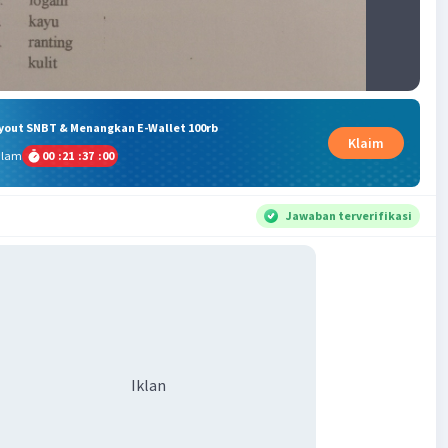
ryout SNBT & Menangkan E-Wallet 100rb
Klaim
alam
00
:
21
:
36
:
59
Jawaban terverifikasi
Iklan