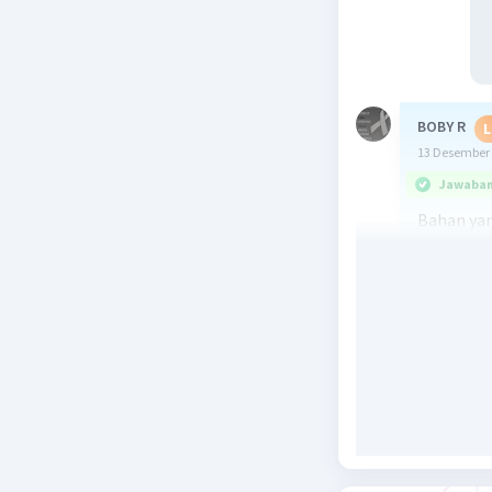
BOBY R
L
13 Desember 
Jawaban 
Bahan yan
tergantun
bahan yan
1. Bambu:
anyaman k
digunakan
produk an
2. Rotan:
kekuatann