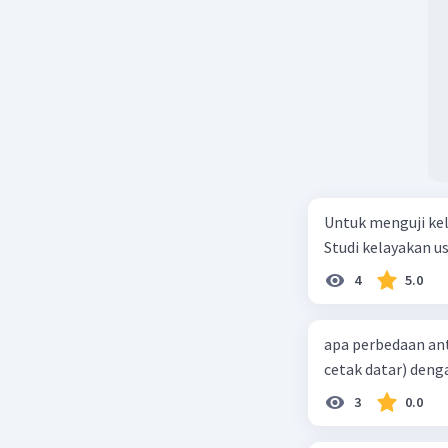
Untuk menguji kela
Studi kelayakan u
4
5.0
apa perbedaan ant
cetak datar) deng
3
0.0